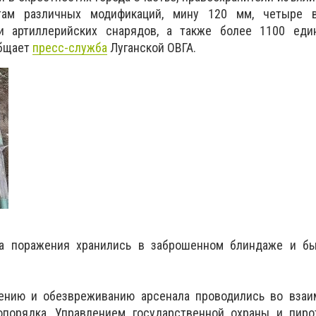
там различных модификаций, мину 120 мм, четыре 
и артиллерийских снарядов, а также более 1100 еди
общает
пресс-служба
Луганской ОВГА.
а поражения хранились в заброшенном блиндаже и б
ению и обезвреживанию арсенала проводились во взаи
порядка, Управлением государственной охраны и пиро