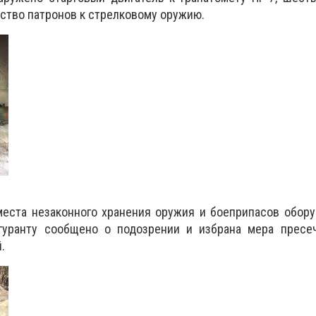
ество патронов к стрелковому оружию.
места незаконного хранения оружия и боеприпасов обор
гуранту сообщено о подозрении и избрана мера пресе
.