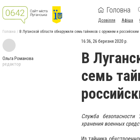
Головна
Дозвілля
Афіша
Головна
В Луганской области обнаружили семь тайников с оружием и российским 
16:36, 26 березня 2020 р.
В Луганс
Ольга Романова
редактор
семь тай
российск
Служба безопасности 
хранения военных средс
Из тайника, обустроенно