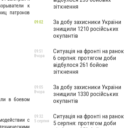
взрыватели к
зіткнення
ниц патронов
За добу захисники України
09:02
знищили 1210 російських
окупантів
Ситуація на фронті на ранок
09:51
Вчора
6 серпня: протягом доби
відбулося 261 бойове
зіткнення
За добу захисники України
09:05
Вчора
знищили 1330 російських
ыли в боевом
окупантів
Ситуація на фронті на ранок
09:32
модействии с
5 серпня
5 серпня: протягом доби
техническими