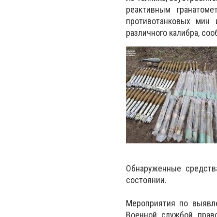
реактивным гранатоме
противотанковых мин 
различного калибра, со
Обнаруженные средств
состоянии.
Мероприятия по выявл
Военной службой право