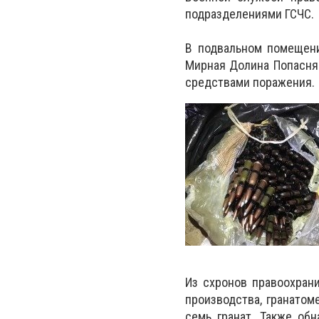
подразделениями ГСЧС.
В подвальном помещени
Мирная Долина Попасня
средствами поражения.
Из схронов правоохран
производства, гранатом
семь гранат. Также обн