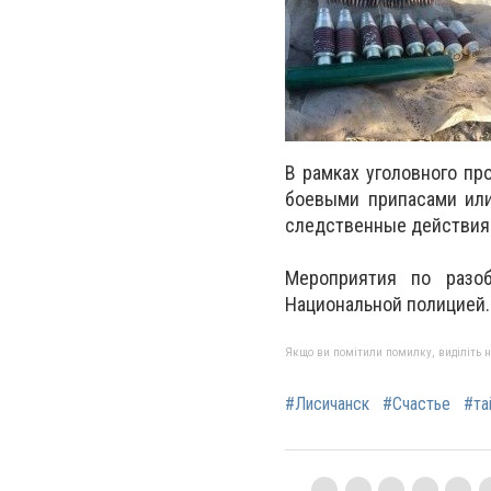
В рамках уголовного про
боевыми припасами или
следственные действия 
Мероприятия по разоб
Национальной полицией.
Якщо ви помітили помилку, виділіть нео
#Лисичанск
#Счастье
#та