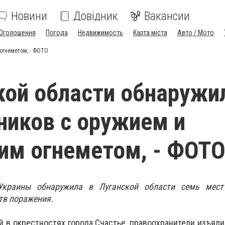
Новини
Довідник
Вакансии
Оголошення
Погода
Недвижимость
Карта міста
Авто / Мото
огнеметом, - ФОТО
кой области обнаружи
ников с оружием и
им огнеметом, - ФОТ
Украины обнаружила в Луганской области семь мест
тв поражения.
й в окрестностях города Счастье, правоохранители изъяли