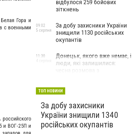
відбулося 259 бойових
зіткнень
Белая Гора и
За добу захисники України
09:02
ов с военными
5 серпня
знищили 1130 російських
окупантів
Донецьк, якого вже немає, і
11:30
4 серпня
люди, які залишилися:
чесна розмова з
В’ячеславом Верховським
ЛЮДИ УКРАЇНСЬКОГО ДОНЕЦЬКА
ТОП НОВИНИ
За добу захисники
України знищили 1340
 российского
російських окупантів
5 и ВОГ-25П и
ь запалов для