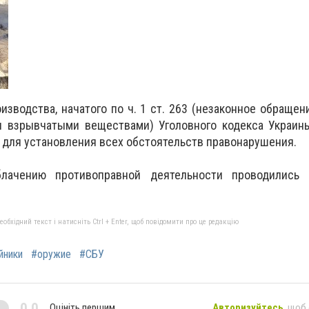
изводства, начатого по ч. 1 ст. 263 (незаконное обращен
 взрывчатыми веществами) Уголовного кодекса Украины
для установления всех обстоятельств правонарушения.
лачению противоправной деятельности проводились
бхідний текст і натисніть Ctrl + Enter, щоб повідомити про це редакцію
йники
#оружие
#СБУ
0,0
Оцініть першим
Авторизуйтесь
, щоб