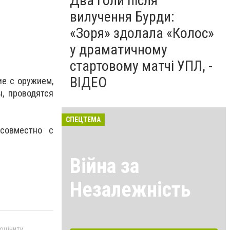
Два голи після
вилучення Бурди:
«Зоря» здолала «Колос»
у драматичному
стартовому матчі УПЛ, -
ВІДЕО
ие с оружием,
, проводятся
СПЕЦТЕМА
 совместно с
Війна за
Незалежність
 оцінити