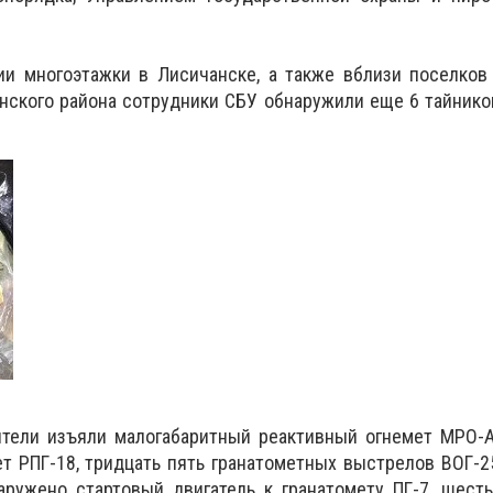
и многоэтажки в Лисичанске, а также вблизи поселков 
нского района сотрудники СБУ обнаружили еще 6 тайник
ители изъяли малогабаритный реактивный огнемет МРО-А
ет РПГ-18, тридцать пять гранатометных выстрелов ВОГ-2
аружено стартовый двигатель к гранатомету ПГ-7, шест