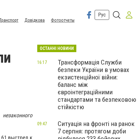
Рус
Транспорт
Довідкова
Фотоотчеты
ОСТАННІ НОВИНИ
ли
Трансформація Служби
16:17
безпеки України в умовах
екзистенційної війни:
баланс між
О
євроінтеграційними
стандартами та безпековою
стійкістю
 незаконного
Ситуація на фронті на ранок
09:47
7 серпня: протягом доби
 61 выстрел к
відбулося 233 бойових