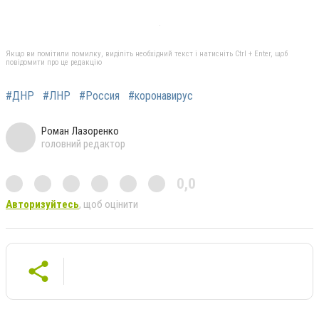
Якщо ви помітили помилку, виділіть необхідний текст і натисніть Ctrl + Enter, щоб
повідомити про це редакцію
#ДНР
#ЛНР
#Россия
#коронавирус
Роман Лазоренко
головний редактор
0,0
Авторизуйтесь
, щоб оцінити