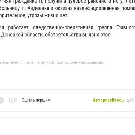
летняя гражданка Л. получила пулевое ранение в ногу. Л
больницу г.. Авдеевка и оказана квалифицированная помо
рительное, угрозы жизни нет.
я работает следственно-оперативная группа Главног
 Донецкой области, обстоятельства выясняются.
бхідний текст і натисніть Ctrl + Enter, щоб повідомити про це редакцію
0,0
Оцініть першим
Авторизуйтесь
, щоб