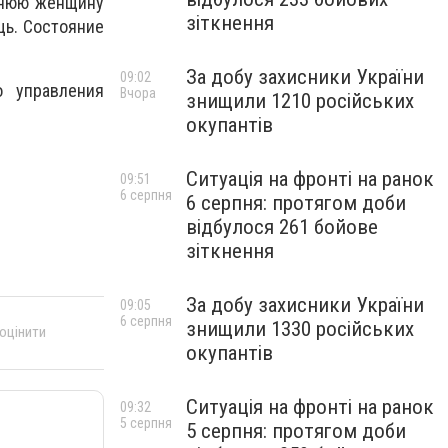
етнюю женщину
зіткнення
щь. Состояние
За добу захисники України
09:02
о управления
Вчора
знищили 1210 російських
окупантів
Ситуація на фронті на ранок
09:51
6 серпня
6 серпня: протягом доби
відбулося 261 бойове
зіткнення
За добу захисники України
09:05
6 серпня
знищили 1330 російських
 оцінити
окупантів
Ситуація на фронті на ранок
09:32
5 серпня
5 серпня: протягом доби