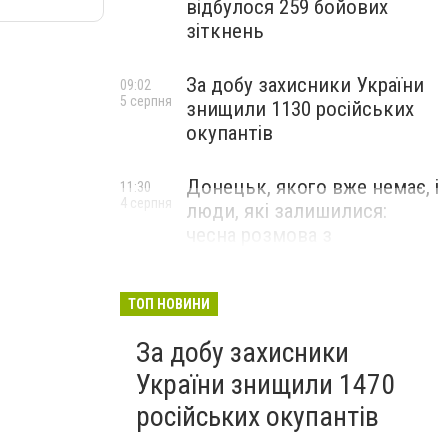
відбулося 259 бойових
зіткнень
За добу захисники України
09:02
5 серпня
знищили 1130 російських
окупантів
Донецьк, якого вже немає, і
11:30
4 серпня
люди, які залишилися:
чесна розмова з
В’ячеславом Верховським
ЛЮДИ УКРАЇНСЬКОГО ДОНЕЦЬКА
ТОП НОВИНИ
За добу захисники
України знищили 1470
російських окупантів