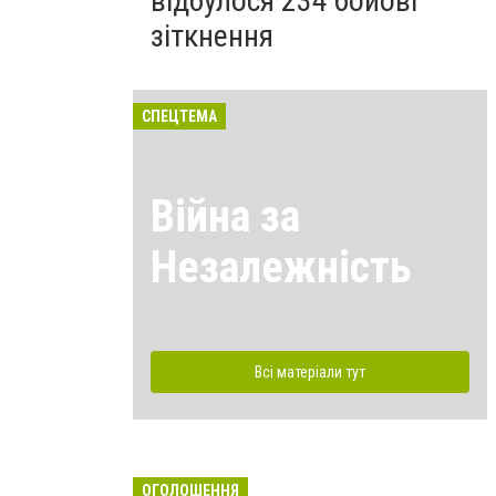
відбулося 234 бойові
зіткнення
СПЕЦТЕМА
Війна за
Незалежність
Всі матеріали тут
ОГОЛОШЕННЯ