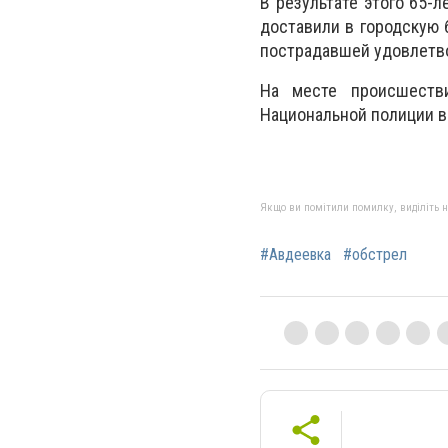
В результате этого 65-
доставили в городскую 
пострадавшей удовлетво
На месте происшестви
Национальной полиции в
Якщо ви помітили помилку, виділіть нео
#Авдеевка
#обстрел