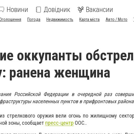
Новини
Довідник
Вакансии
Оголошення
Погода
Недвижимость
Карта міста
Авто / Мото
ие оккупанты обстре
: ранена женщина
ания Российской Федерации в очередной раз соверш
фраструктуры населенных пунктов в прифронтовых района
 из стрелкового оружия вели огонь по жилищному секто
ой зоны, сообщает
пресс-центр
ООС..