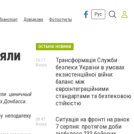
Рус
Транспорт
Довідкова
Фотоотчеты
ОСТАННІ НОВИНИ
ляли
Трансформація Служби
16:17
Вчора
безпеки України в умовах
екзистенційної війни:
баланс між
євроінтеграційними
или циничный
стандартами та безпековою
х Донбасса.
стійкістю
ру неподалеку
Ситуація на фронті на ранок
09:47
Вчора
7 серпня: протягом доби
відбулося 233 бойових