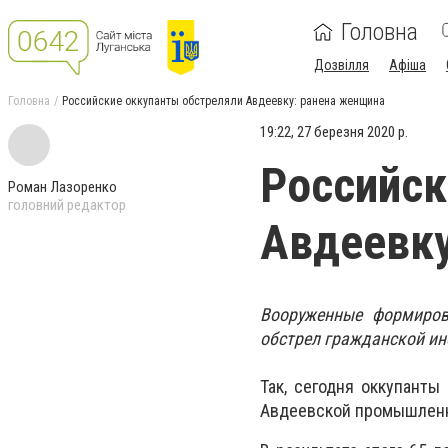
Головна
Дозвілля
Афіша
Головна
Российские оккупанты обстреляли Авдеевку: ранена женщина
19:22, 27 березня 2020 р.
Российск
Роман Лазоренко
головний редактор
Авдеевку
Вооруженные формиров
обстрел гражданской ин
Так, сегодня оккупанты
Авдеевской промышленн