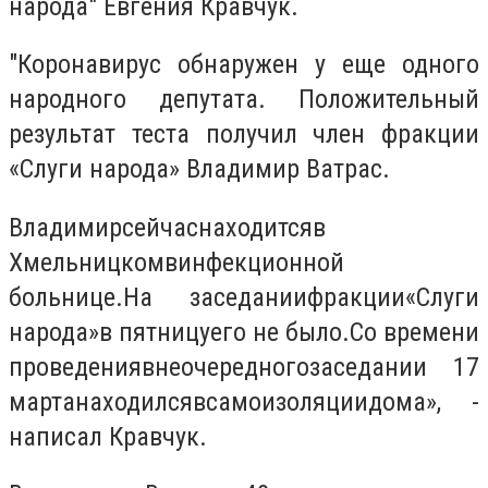
народа" Евгения Кравчук.
"Коронавирус обнаружен у еще одного
народного депутата. Положительный
результат теста получил член фракции
«Слуги народа» Владимир Ватрас.
Владимир
сейчас
находится
в
Хмельницком
в
инфекционной
больнице.
На заседании
фракции
«Слуги
народа»
в пятницу
его не было.
Со времени
проведения
внеочередного
заседании 17
марта
находился
в
самоизоляции
дома
», -
написал Кравчук
.