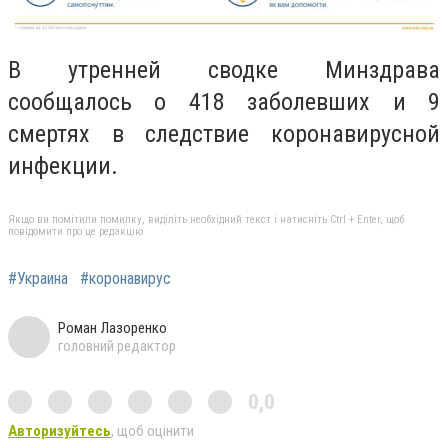
В утренней сводке Минздрава
сообщалось о 418 заболевших и 9
смертях в следствие коронавирусной
инфекции.
Якщо ви помітили помилку, виділіть необхідний текст і натисніть Ctrl + Enter, щоб
повідомити про це редакцію
#Украина
#коронавирус
Роман Лазоренко
головний редактор
0,0
Авторизуйтесь
, щоб оцінити