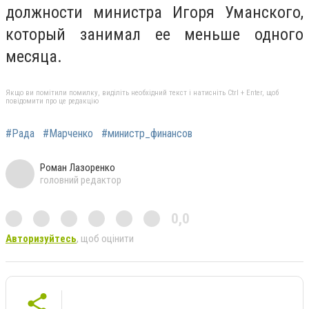
должности министра Игоря Уманского,
который занимал ее меньше одного
месяца.
Якщо ви помітили помилку, виділіть необхідний текст і натисніть Ctrl + Enter, щоб
повідомити про це редакцію
#Рада
#Марченко
#министр_финансов
Роман Лазоренко
головний редактор
0,0
Авторизуйтесь
, щоб оцінити