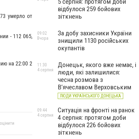
5 серпня: протягом доби
відбулося 259 бойових
зіткнень
73 умерло от
За добу захисники України
09:02
нии - 112 065,
Вчора
знищили 1130 російських
окупантів
ию на 22:00 2
Донецьк, якого вже немає, і
11:30
4 серпня
люди, які залишилися:
чесна розмова з
В’ячеславом Верховським
ЛЮДИ УКРАЇНСЬКОГО ДОНЕЦЬКА
Ситуація на фронті на ранок
09:44
4 серпня
4 серпня: протягом доби
 оцінити
відбулося 226 бойових
зіткнень