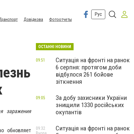
Рус
Транспорт
Довідкова
Фотоотчеты
ОСТАННІ НОВИНИ
Ситуація на фронті на ранок
09:51
6 серпня: протягом доби
лезнь
відбулося 261 бойове
зіткнення
к
За добу захисники України
09:05
знищили 1330 російських
я заражения
окупантів
Ситуація на фронті на ранок
09:32
но обновляет
Вчора