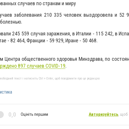
ованных случаев по странам и миру
учаев заболевания 210 335 человек выздоровела и 52 9
 болезнью.
али 245 559 случая заражения, в Италии - 115 242, в Испа
тае - 82 464, Франции - 59 929, Иране - 50 468.
м Центра общественного здоровья Минздрава, по состоян
рждено 897 случаев COVID-19
.
бхідний текст і натисніть Ctrl + Enter, щоб повідомити про це редакцію
истика
0,0
Оцініть першим
Авторизуйтесь
, щоб