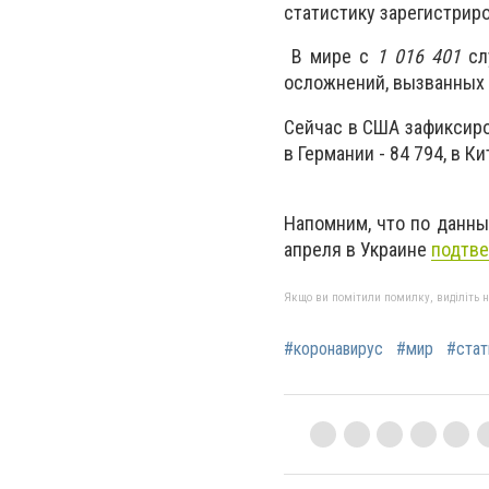
статистику зарегистрир
В мире с
1 016 401
сл
осложнений, вызванных
Сейчас в США зафиксиров
в Германии - 84 794, в Ки
Напомним, что по данны
апреля в Украине
подтве
Якщо ви помітили помилку, виділіть нео
#коронавирус
#мир
#стат