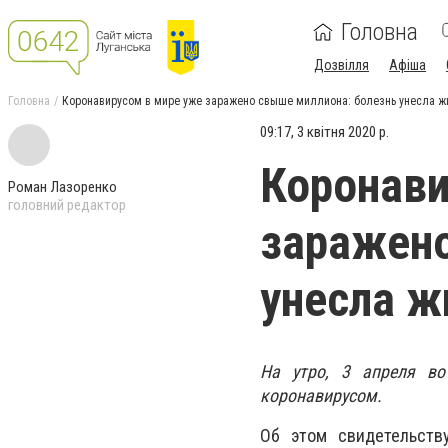
Головна
Дозвілля
Афіша
Головна
Коронавирусом в мире уже заражено свыше миллиона: болезнь унесла ж
09:17, 3 квітня 2020 р.
Коронави
Роман Лазоренко
головний редактор
заражено
унесла ж
На утро, 3 апреля в
коронавирусом.
Об этом свидетельст