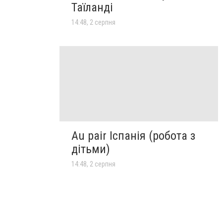
Таїланді
14:48, 2 серпня
Au pair Іспанія (робота з
дітьми)
14:48, 2 серпня