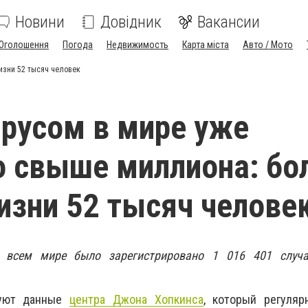
Новини
Довідник
Вакансии
Оголошення
Погода
Недвижимость
Карта міста
Авто / Мото
изни 52 тысяч человек
русом в мире уже
 свыше миллиона: бо
изни 52 тысяч челове
о всем мире было зарегистрировано
1 016 401
случа
вуют данные
центра Джона Хопкинса
, который регуляр