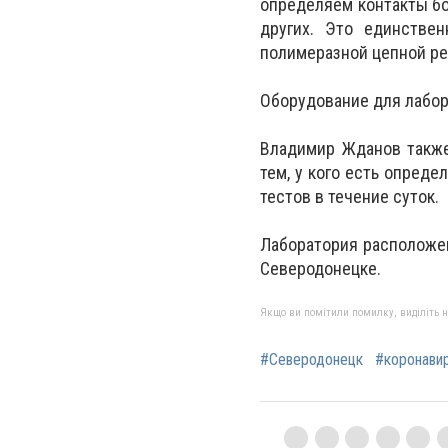
определяем контакты бо
других. Это единстве
полимеразной цепной реа
Оборудование для лабор
Владимир Жданов также
тем, у кого есть опред
тестов в течение суток.
Лаборатория расположен
Северодонецке.
Якщо ви помітили помилку, виділіть нео
#Северодонецк
#коронави