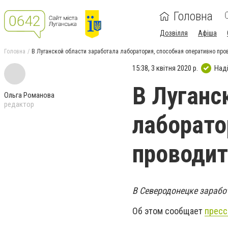
Головна
Дозвілля
Афіша
Головна
В Луганской области заработала лаборатория, способная оперативно про
15:38, 3 квітня 2020 р.
Над
В Луганс
Ольга Романова
редактор
лаборато
проводит
В Северодонецке зарабо
Об этом сообщает
пресс