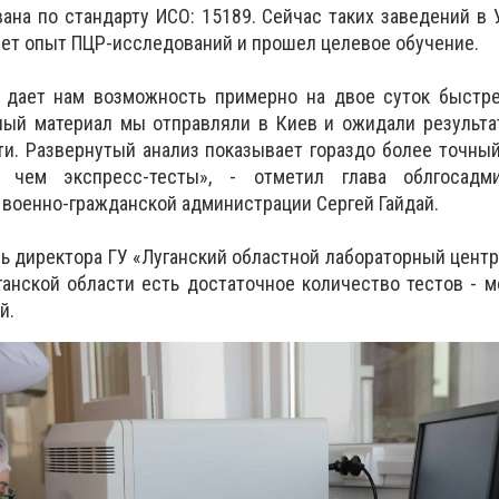
ана по стандарту ИСО: 15189. Сейчас таких заведений в 
еет опыт ПЦР-исследований и прошел целевое обучение.
 дает нам возможность примерно на двое суток быстре
ный материал мы отправляли в Киев и ожидали результа
ти. Развернутый анализ показывает гораздо более точный
, чем экспресс-тесты», - отметил глава облгосадм
 военно-гражданской администрации Сергей Гайдай.
ь директора ГУ «Луганский областной лабораторный цент
анской области есть достаточное количество тестов - 
й.