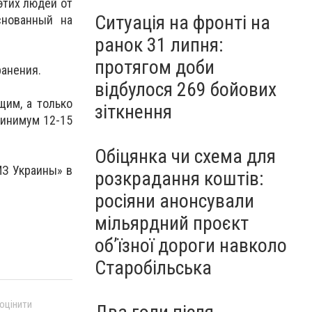
этих людей от
Ситуація на фронті на
снованный на
ранок 31 липня:
протягом доби
анения.
відбулося 269 бойових
им, а только
зіткнення
минимум 12-15
Обіцянка чи схема для
МЗ Украины» в
розкрадання коштів:
росіяни анонсували
мільярдний проєкт
об’їзної дороги навколо
Старобільська
 оцінити