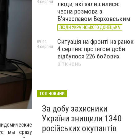
4 серпня
люди, які залишилися:
чесна розмова з
В’ячеславом Верховським
ЛЮДИ УКРАЇНСЬКОГО ДОНЕЦЬКА
Ситуація на фронті на ранок
09:44
4 серпня
4 серпня: протягом доби
відбулося 226 бойових
зіткнень
ТОП НОВИНИ
За добу захисники
України знищили 1340
пидемические
російських окупантів
рус мы сразу