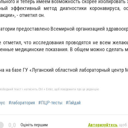
льного и теперь имеем возможность скорее изолировать 
нный эффективный метод диагностики коронавируса, о
кции», - отметил он.
атории предоставлено Всемирной организацией здравоохр
 отметил, что исследования проводятся не всем желающ
еленные медицинские показания. В общем можно сделать 
а на базе ГУ «Луганский областной лабораторный центр 
бхідний текст і натисніть Ctrl + Enter, щоб повідомити про це редакцію
рус
#лаборатория
#ПЦР-тесты
#Гайдай
0,0
Оцініть першим
Авторизуйтесь
, щоб