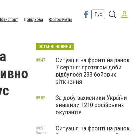
Рус
Транспорт
Довідкова
Фотоотчеты
ОСТАННІ НОВИНИ
а
Ситуація на фронті на ранок
09:47
7 серпня: протягом доби
тивно
відбулося 233 бойових
зіткнення
ус
За добу захисники України
09:02
знищили 1210 російських
окупантів
Ситуація на фронті на ранок
09:51
Вчора