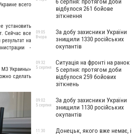
6 серпня: протягом доби
Украине всего
відбулося 261 бойове
зіткнення
е установить
За добу захисники України
09:05
т. Сейчас все
Вчора
знищили 1330 російських
 результат на
окупантів
инистрации -
Ситуація на фронті на ранок
09:32
5 серпня
р МЗ Украины»
5 серпня: протягом доби
можно сделать
відбулося 259 бойових
зіткнень
За добу захисники України
09:02
5 серпня
знищили 1130 російських
окупантів
Донецьк, якого вже немає, і
11:30