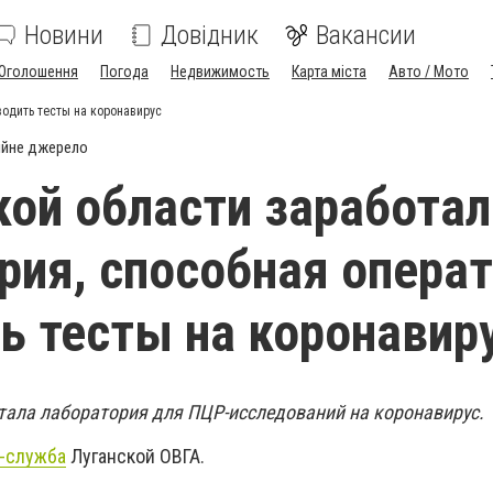
Новини
Довідник
Вакансии
Оголошення
Погода
Недвижимость
Карта міста
Авто / Мото
водить тесты на коронавирус
ійне джерело
кой области заработал
рия, способная опера
ь тесты на коронавир
тала лаборатория для ПЦР-исследований на коронавирус.
-служба
Луганской ОВГА.