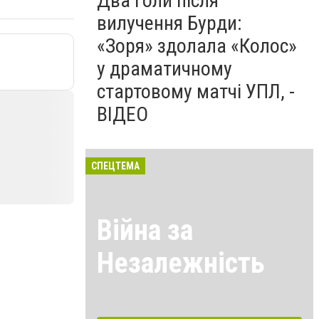
Два голи після
вилучення Бурди:
«Зоря» здолала «Колос»
у драматичному
стартовому матчі УПЛ, -
ВІДЕО
СПЕЦТЕМА
Війна за
Незалежність