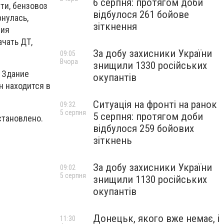
6 серпня: протягом доби
ти, бензовоз
відбулося 261 бойове
нулась,
зіткнення
вия
чать ДТ,
За добу захисники України
09:05
Вчора
знищили 1330 російських
 Здание
окупантів
н находится в
Ситуація на фронті на ранок
09:32
5 серпня
5 серпня: протягом доби
становлено.
відбулося 259 бойових
зіткнень
За добу захисники України
09:02
5 серпня
знищили 1130 російських
окупантів
Донецьк, якого вже немає, і
11:30