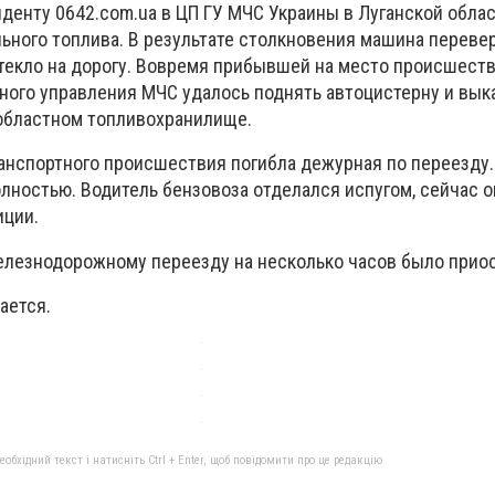
денту 0642.com.ua в ЦП ГУ МЧС Украины в Луганской облас
ьного топлива. В результате столкновения машина перевер
текло на дорогу. Вовремя прибывшей на место происшест
ного управления МЧС удалось поднять автоцистерну и выка
 областном топливохранилище.
нспортного происшествия погибла дежурная по переезду.
лностью. Водитель бензовоза отделался испугом, сейчас о
иции.
лезнодорожному переезду на несколько часов было прио
ается.
бхідний текст і натисніть Ctrl + Enter, щоб повідомити про це редакцію