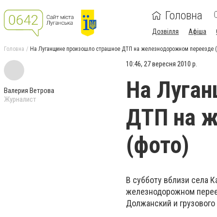
Головна
Дозвілля
Афіша
Головна
На Луганщине произошло страшное ДТП на железнодорожном переезде (
10:46, 27 вересня 2010 р.
На Луган
Валерия Ветрова
Журналист
ДТП на 
(фото)
В субботу вблизи села 
железнодорожном перее
Должанский и грузового