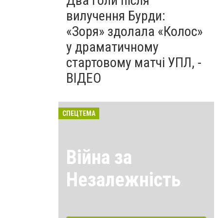
Два голи після
вилучення Бурди:
«Зоря» здолала «Колос»
у драматичному
стартовому матчі УПЛ, -
ВІДЕО
СПЕЦТЕМА
Війна за
Незалежність