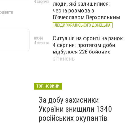
4 серпня
люди, які залишилися:
чесна розмова з
 оцінити
В’ячеславом Верховським
ЛЮДИ УКРАЇНСЬКОГО ДОНЕЦЬКА
Ситуація на фронті на ранок
09:44
4 серпня
4 серпня: протягом доби
відбулося 226 бойових
зіткнень
ТОП НОВИНИ
За добу захисники
України знищили 1340
російських окупантів