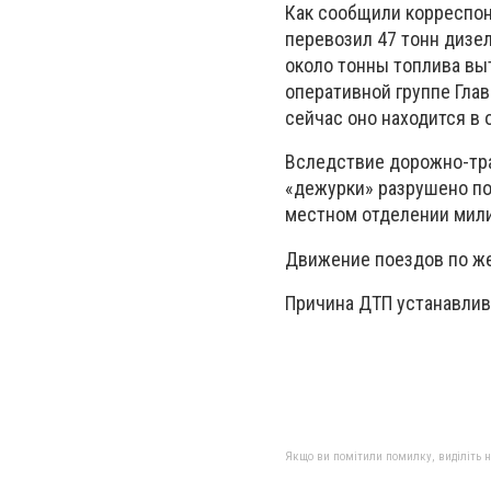
Как сообщили корреспон
перевозил 47 тонн дизел
около тонны топлива вы
оперативной группе Глав
сейчас оно находится в
Вследствие дорожно-тра
«дежурки» разрушено по
местном отделении мил
Движение поездов по же
Причина ДТП устанавлив
Якщо ви помітили помилку, виділіть нео