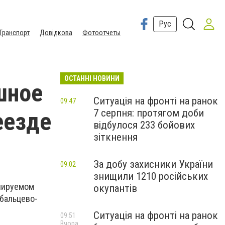
Рус
Транспорт
Довідкова
Фотоотчеты
ОСТАННІ НОВИНИ
шное
Ситуація на фронті на ранок
09:47
7 серпня: протягом доби
еезде
відбулося 233 бойових
зіткнення
За добу захисники України
09:02
знищили 1210 російських
улируемом
окупантів
бальцево-
Ситуація на фронті на ранок
09:51
Вчора