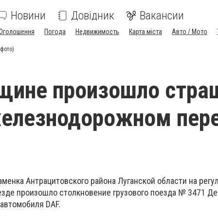
Новини
Довідник
Вакансии
Оголошення
Погода
Недвижимость
Карта міста
Авто / Мото
фото)
щине произошло стра
железнодорожном пер
Каменка Антрацитовского района Луганской области на рег
зде произошло столкновение грузового поезда № 3471 Де
 автомобиля DAF.