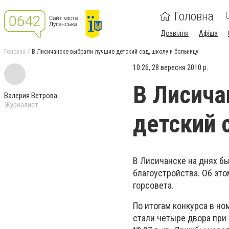
Головна
Дозвілля
Афіша
Головна
В Лисичанске выбрали лучшие детский сад, школу и больницу
10:26, 28 вересня 2010 р.
В Лисича
Валерия Ветрова
Журналист
детский 
В Лисичанске на днях б
благоустройства. Об эт
горсовета.
По итогам конкурса в н
стали четыре двора при 