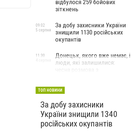
відбулося 259 бойових
зіткнень
За добу захисники України
09:02
5 серпня
знищили 1130 російських
окупантів
Донецьк, якого вже немає, і
11:30
4 серпня
люди, які залишилися:
чесна розмова з
В’ячеславом Верховським
ЛЮДИ УКРАЇНСЬКОГО ДОНЕЦЬКА
ТОП НОВИНИ
За добу захисники
України знищили 1340
російських окупантів