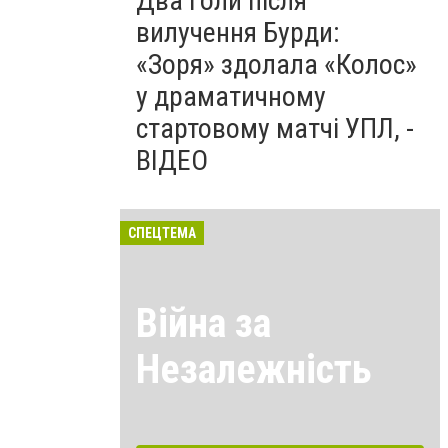
Два голи після
вилучення Бурди:
«Зоря» здолала «Колос»
у драматичному
стартовому матчі УПЛ, -
ВІДЕО
СПЕЦТЕМА
Війна за
Незалежність