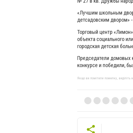
№ 27 в кв. Дружбы народ
«Лучшим школьным двор
детсадовским двором» -
Торговый центр «Лимон»
объекта социального ил
городская детская боль
Председатели домовых к
конкурсе и победили, б
Якщо ви помітили помилку, виділіть нео