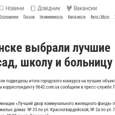
Новини
Довідник
Вакансии
Оголошення
Погода
Недвижимость
Карта міста
Авто / Мото
нске выбрали лучшие
сад, школу и больницу
ыли подведены итоги городского конкурса на лучшие объек
ом корреспонденту 0642.com.ua сообщили в пресс-службе 
оминации «Лучший двор коммунального жилищного фонда» 
жилых домах № 35 по ул. Красногвардейской, № 2а по ул. 