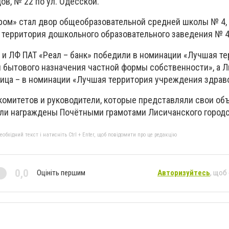
ов, № 22 по ул. Одесской.
ом» стал двор общеобразовательной средней школы № 4,
 территория дошкольного образовательного заведения № 4
 и ЛФ ПАТ «Реал – банк» победили в номинации «Лучшая т
и бытового назначения частной формы собственности», а 
ница – в номинации «Лучшая территория учреждения здрав
омитетов и руководители, которые представляли свои об
ыли награждены Почётными грамотами Лисичанского городс
бхідний текст і натисніть Ctrl + Enter, щоб повідомити про це редакцію
0,0
Оцініть першим
Авторизуйтесь
, щоб