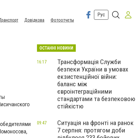
Рус
Транспорт
Довідкова
Фотоотчеты
ОСТАННІ НОВИНИ
Трансформація Служби
16:17
безпеки України в умовах
екзистенційної війни:
баланс між
євроінтеграційними
ты
стандартами та безпековою
Лисичанского
стійкістю
Ситуація на фронті на ранок
09:47
победителями
7 серпня: протягом доби
Ломоносова,
відбулося 233 бойових