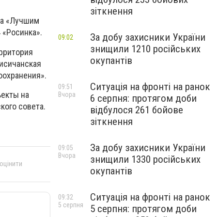
зіткнення
 а «Лучшим
 «Росинка».
За добу захисники України
09:02
знищили 1210 російських
ерритория
окупантів
Лисичанская
оохранения».
Ситуація на фронті на ранок
09:51
ъекты на
Вчора
6 серпня: протягом доби
кого совета.
відбулося 261 бойове
зіткнення
За добу захисники України
09:05
Вчора
знищили 1330 російських
 оцінити
окупантів
Ситуація на фронті на ранок
09:32
5 серпня
5 серпня: протягом доби