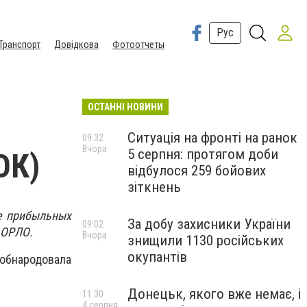
Рус
Транспорт
Довідкова
Фотоотчеты
ОСТАННІ НОВИНИ
Ситуація на фронті на ранок
09:32
Вчора
5 серпня: протягом доби
ОК)
відбулося 259 бойових
зіткнень
е прибыльных
За добу захисники України
09:02
 ОРЛО.
Вчора
знищили 1130 російських
окупантів
бнародовала
Донецьк, якого вже немає, і
11:30
4 серпня