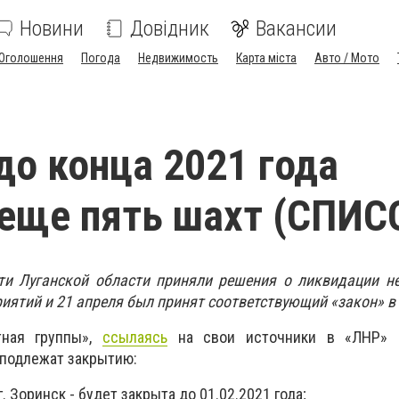
Новини
Довідник
Вакансии
Оголошення
Погода
Недвижимость
Карта міста
Авто / Мото
до конца 2021 года
еще пять шахт (СПИС
ти Луганской области приняли решения о ликвидации н
ятий и 21 апреля был принят соответствующий «закон» в
тная группы»,
ссылаясь
на свои источники в «ЛНР» о
 подлежат закрытию:
 Зоринск - будет закрыта до 01.02.2021 года;