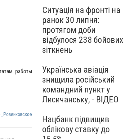
Ситуація на фронті на
ранок 30 липня:
протягом доби
відбулося 238 бойових
зіткнень
Українська авіація
татам работы
знищила російський
командний пункт у
Лисичанську, - ВІДЕО
е_Ровенковское
Нацбанк підвищив
облікову ставку до
 оцінити