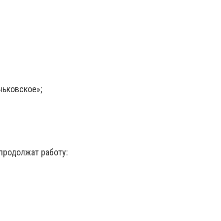
ньковское»;
продолжат работу:
;