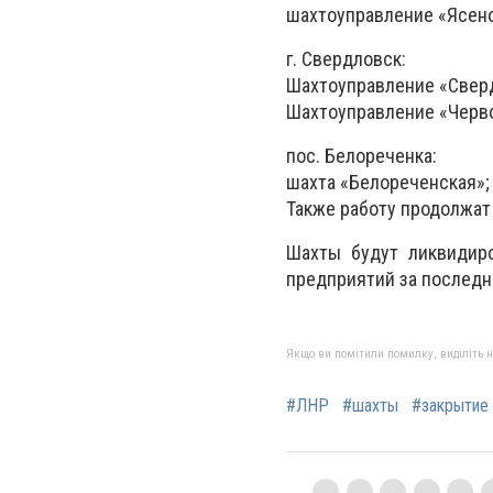
шахтоуправление «Ясен
г. Свердловск:
Шахтоуправление «Свер
Шахтоуправление «Черв
пос. Белореченка:
шахта «Белореченская»;
Также работу продолжат
Шахты будут ликвидиро
предприятий за последни
Якщо ви помітили помилку, виділіть нео
#ЛНР
#шахты
#закрытие