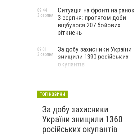
Ситуація на фронті на ранок
09:44
3 серпня
3 серпня: протягом доби
відбулося 207 бойових
зіткнень
За добу захисники України
09:01
3 серпня
знищили 1390 російських
окупантів
ТОП НОВИНИ
За добу захисники
України знищили 1360
російських окупантів