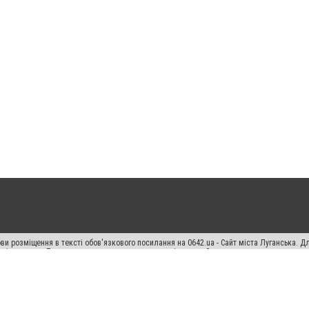
ви розміщення в тексті обов'язкового посилання на 0642.ua - Сайт міста Луганська. 
кості джерела. Порушення виняткових прав переслідується Законом.
ський спецпроєкт", "Політичні новини", "Пресреліз", "PR", "Офіційно", "Політична рек