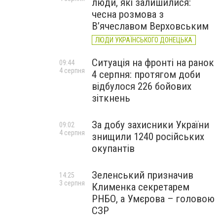
люди, які залишилися:
чесна розмова з
В’ячеславом Верховським
ЛЮДИ УКРАЇНСЬКОГО ДОНЕЦЬКА
Ситуація на фронті на ранок
09:44
4 серпня
4 серпня: протягом доби
відбулося 226 бойових
зіткнень
За добу захисники України
09:02
4 серпня
знищили 1240 російських
окупантів
Зеленський призначив
14:25
3 серпня
Клименка секретарем
РНБО, а Умєрова – головою
СЗР