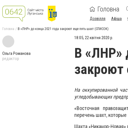
Головна
Дозвілля
Афіша
Головна
В «ЛНР» до конца 2021 года закроют еще пять шахт (СПИСОК)
18:05, 22 квітня 2020 р.
В «ЛНР» 
Ольга Романова
редактор
закроют 
На оккупированной час
угледобывающих предпри
«Восточная правозащи
перечень шахт, которые
Шахта «Никанор-Новая» г.