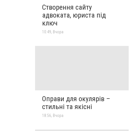
Створення сайту
адвоката, юриста під
ключ
10:49, Вчора
Оправи для окулярів –
стильні та якісні
18:56, Вчора