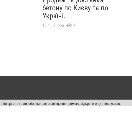
Продаж та доставка
бетону по Києву та по
Україні.
4
10:45, Вчора
Для інтернет-видань обов'язкове розміщення прямого, відкритого для пошукових
лама" публікуються на правах реклами.