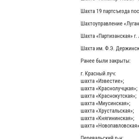
Шахта 19 партсъезда пос.
Шахтоуправление «Луганс
Шахта «Партизанская» г. 
Шахта им. Ф.Э. Держинско
Ранее были закрыты:
г. Красный луч:
шахта «Известие»;
шахта «Краснолучцкая»;
шахта «Краснокутская»;
шахта «Миусинская»;
шахта «Хрустальская»;
шахта «Княгининская»;
шахта «Новопавловская
Перевальский р-н: