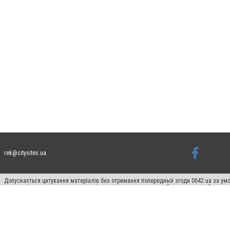
rek@citysites.ua
Допускається цитування матеріалів без отримання попередньої згоди 0642.ua за умо
систем гіперпосилання на цитовані статті не нижче другого абзацу в тексті або в я
Матеріали з плашками "Новини компаній", "Промо", "Партнерський матеріал", "Партнер