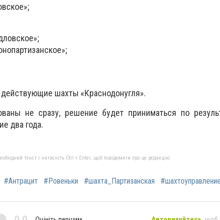
овское»;
дловское»;
онопартизанское»;
 действующие шахты «Краснодонугля».
ваны не сразу, решение будет приниматься по резуль
е два года.
бхідний текст і натисніть Ctrl + Enter, щоб повідомити про це редакцію
#Антрацит
#Ровеньки
#шахта_Партизанская
#шахтоуправлени
0,0
Оцініть першим
Авторизуйтесь
, щоб