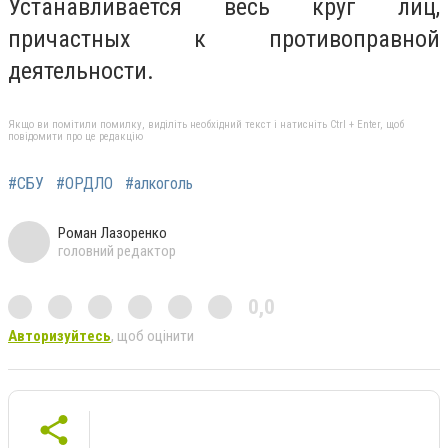
Устанавливается весь круг лиц,
причастных к противоправной
деятельности.
Якщо ви помітили помилку, виділіть необхідний текст і натисніть Ctrl + Enter, щоб
повідомити про це редакцію
#СБУ
#ОРДЛО
#алкоголь
Роман Лазоренко
головний редактор
0,0
Авторизуйтесь
, щоб оцінити