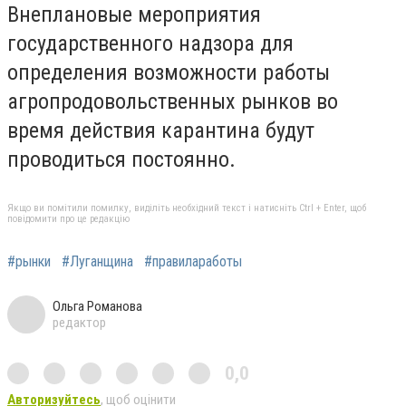
Внеплановые мероприятия
государственного надзора для
определения возможности работы
агропродовольственных рынков во
время действия карантина будут
проводиться постоянно.
Якщо ви помітили помилку, виділіть необхідний текст і натисніть Ctrl + Enter, щоб
повідомити про це редакцію
#рынки
#Луганщина
#правилаработы
Ольга Романова
редактор
0,0
Авторизуйтесь
, щоб оцінити