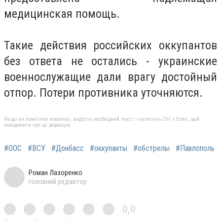
медицинская помощь.
Такие действия российских оккупантов
без ответа не остались - украинские
военнослужащие дали врагу достойный
отпор. Потери противника уточняются.
Якщо ви помітили помилку, виділіть необхідний текст і натисніть Ctrl + Enter, щоб
повідомити про це редакцію
#ООС
#ВСУ
#Донбасс
#оккупанты
#обстрелы
#Павлополь
Роман Лазоренко
головний редактор
0,0