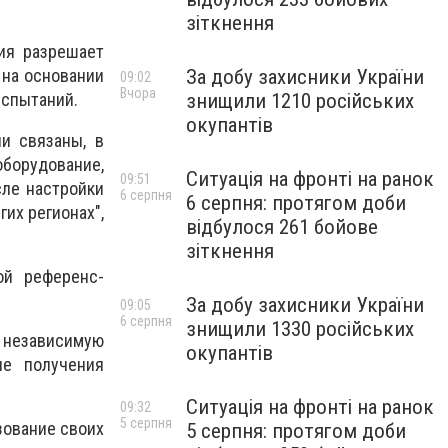
зіткнення
ия разрешает
За добу захисники України
 на основании
09:02
Вчора
знищили 1210 російських
испытаний.
окупантів
и связаны, в
оборудование,
Ситуація на фронті на ранок
09:51
сле настройки
6 серпня
6 серпня: протягом доби
гих регионах",
відбулося 261 бойове
зіткнення
ой референс-
За добу захисники України
09:05
6 серпня
знищили 1330 російських
в независимую
окупантів
ле получения
Ситуація на фронті на ранок
09:32
5 серпня
зование своих
5 серпня: протягом доби