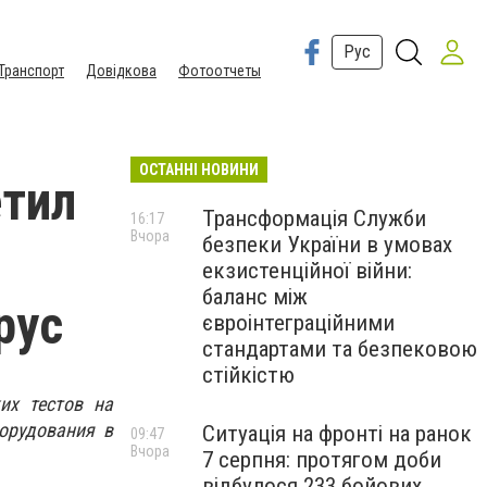
Рус
Транспорт
Довідкова
Фотоотчеты
ОСТАННІ НОВИНИ
етил
Трансформація Служби
16:17
Вчора
безпеки України в умовах
екзистенційної війни:
баланс між
рус
євроінтеграційними
стандартами та безпековою
стійкістю
их тестов на
орудования в
Ситуація на фронті на ранок
09:47
Вчора
7 серпня: протягом доби
відбулося 233 бойових