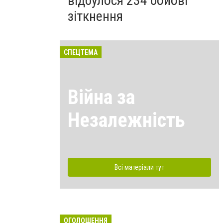
відбулося 234 бойові
зіткнення
СПЕЦТЕМА
Війна за
Незалежність
Всі матеріали тут
ОГОЛОШЕННЯ