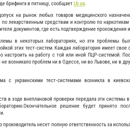
оде брифинга в пятницу, сообщает
Lb.ua
.
допуск на рынок любых товаров медицинского назначен
 по лекарственным средствам и контролю по наркотикам
ителя документов, где есть подтверждение прохождения 
блемы в некоторых лабораториях, но эти проблемы был
ройкой этих тест-систем. Каждая лаборатория имеет свое 
о настроить на работу с той или иной ПЦР-системой. По
с не возникало проблем ни в Одессе, ни во Львове, ни в дру
ема с украинскими тест-системами возникла в киевск
рств в ходе внеплановой проверки передала эти системы 
бораторию.Окончательное решение будет принято пос
и.
то производитель несет полную ответственность за исполь