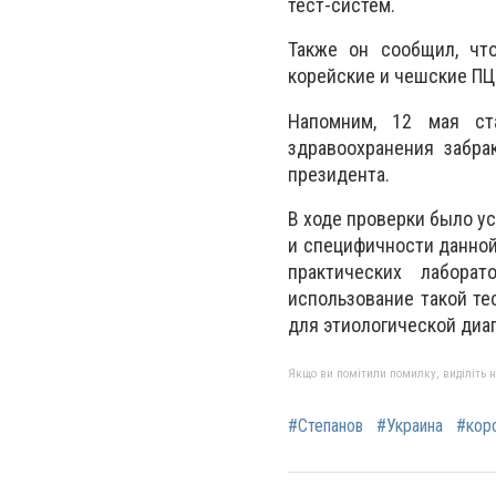
тест-систем.
Также он сообщил, что
корейские и чешские ПЦ
Напомним, 12 мая ст
здравоохранения забра
президента.
В ходе проверки было у
и специфичности данно
практических лабора
использование такой т
для этиологической диа
Якщо ви помітили помилку, виділіть нео
#Степанов
#Украина
#кор