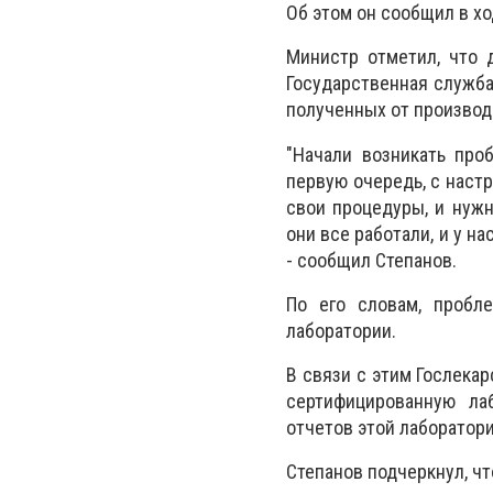
Об этом он сообщил в х
Министр отметил, что 
Государственная служба
полученных от производ
"Начали возникать про
первую очередь, с наст
свои процедуры, и нужн
они все работали, и у на
- сообщил Степанов.
По его словам, пробл
лаборатории.
В связи с этим Гослека
сертифицированную ла
отчетов этой лаборатори
Степанов подчеркнул, ч