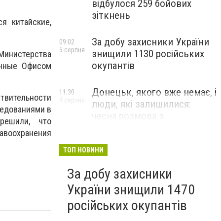
відбулося 259 бойових
зіткнень
я китайские,
За добу захисники України
09:02
5 серпня
знищили 1130 російських
инистерства
окупантів
енные Офисом
Донецьк, якого вже немає, і
11:30
ствительности
4 серпня
люди, які залишилися:
едованиями в
чесна розмова з
решили, что
В’ячеславом Верховським
равоохранения
ЛЮДИ УКРАЇНСЬКОГО ДОНЕЦЬКА
ТОП НОВИНИ
За добу захисники
України знищили 1470
російських окупантів