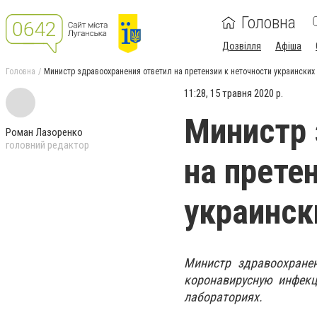
Головна
Дозвілля
Афіша
Головна
Министр здравоохранения ответил на претензии к неточности украинских 
11:28, 15 травня 2020 р.
Министр 
Роман Лазоренко
головний редактор
на прете
украинск
Министр здравоохранен
коронавирусную инфекц
лабораториях.