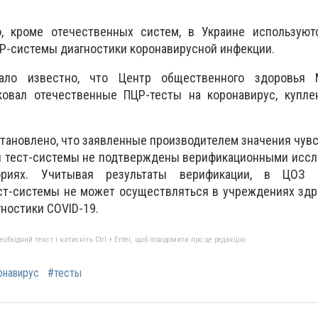
, кроме отечественных систем, в Украине используютс
Р-системы диагностики коронавирусной инфекции.
ало известно, что Центр общественного здоровья М
ковал отечественные ПЦР-тесты на коронавирус, купл
становлено, что заявленные производителем значения чув
й тест-системы не подтверждены верификационными иссл
ториях. Учитывая результаты верификации, в ЦОЗ 
ест-системы не может осуществляться в учреждениях зд
гностики COVID-19.
бхідний текст і натисніть Ctrl + Enter, щоб повідомити про це редакцію
онавирус
#тесты