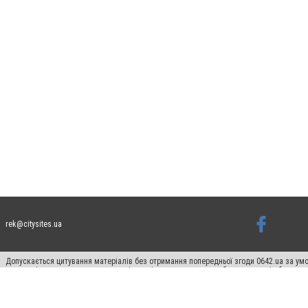
rek@citysites.ua
Допускається цитування матеріалів без отримання попередньої згоди 0642.ua за умо
систем гіперпосилання на цитовані статті не нижче другого абзацу в тексті або в я
Матеріали з плашками "Новини компаній", "Промо", "Партнерський матеріал", "Партнер