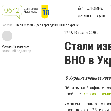
Головна
Дозвілля
Афіша
Головна
Стали известны даты проведения ВНО в Украине
17:42, 20 травня 2020 р.
Стали из
Роман Лазоренко
головний редактор
ВНО в Ук
В Украине внешнее незав
Об этом на брифинге со
сообщает
«Новое время
«Можем проинформиров
проведено с 25 июня 