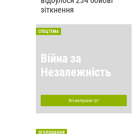
відбулося 234 бойові
зіткнення
СПЕЦТЕМА
Війна за
Незалежність
Всі матеріали тут
ОГОЛОШЕННЯ