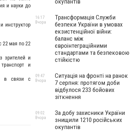
окупантів
ия и науки до
Трансформація Служби
16:17
Вчора
безпеки України в умовах
и инструктор
екзистенційної війни:
баланс між
 22 мая по 22
євроінтеграційними
стандартами та безпековою
з зрителей и
стійкістю
 транспорт и
Ситуація на фронті на ранок
09:47
й в связи с
Вчора
7 серпня: протягом доби
відбулося 233 бойових
зіткнення
За добу захисники України
09:02
Вчора
знищили 1210 російських
окупантів