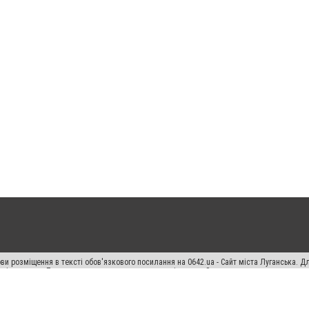
ви розміщення в тексті обов'язкового посилання на 0642.ua - Сайт міста Луганська. 
кості джерела. Порушення виняткових прав переслідується Законом.
ський спецпроєкт", "Політичні новини", "Пресреліз", "PR", "Офіційно", "Політична рек