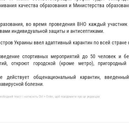
нивания качества образования и Министерства образован
разования, во время проведения ВНО каждый участник 
вами индивидуальной защиты и антисептиками.
стров Украины ввел адаптивный карантин по всей стране с
оведение спортивных мероприятий до 50 человек и бе
тий, откроют городской (кроме метро), пригородный
е действует общенациональный карантин, введенны
авирусной болезни.
бхідний текст і натисніть Ctrl + Enter, щоб повідомити про це редакцію