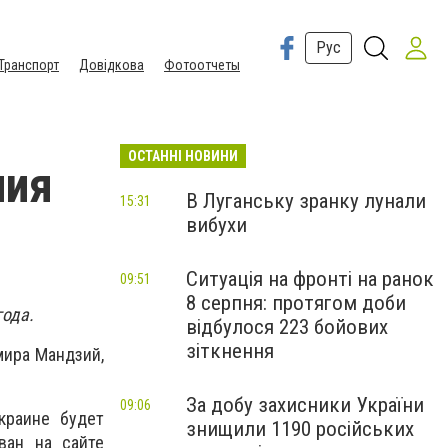
Рус
Транспорт
Довідкова
Фотоотчеты
ОСТАННІ НОВИНИ
ния
В Луганську зранку лунали
15:31
вибухи
Ситуація на фронті на ранок
09:51
8 серпня: протягом доби
года.
відбулося 223 бойових
зіткнення
мира Мандзий,
За добу захисники України
09:06
краине будет
знищили 1190 російських
ван на сайте