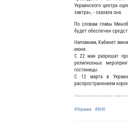
Украинского центра оце
завтра», - сказала она.
По словам главы Миноб
будет обеспечен средст
Напомним, Кабинет мини
июня.
С 22 мая разрешат пр
религиозных мероприя
гостиницы.
С 12 марта в Украин
распространением корон
Якщо ви помітили помилку, виділіть нео
#Украина
#ВНО