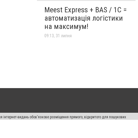
Meest Express + BAS / 1C =
автоматизація логістики
на максимум!
09:13, 31 липня
Для інтернет-видань обов'язкове розміщення прямого, відкритого для пошукових
лама" публікуються на правах реклами.