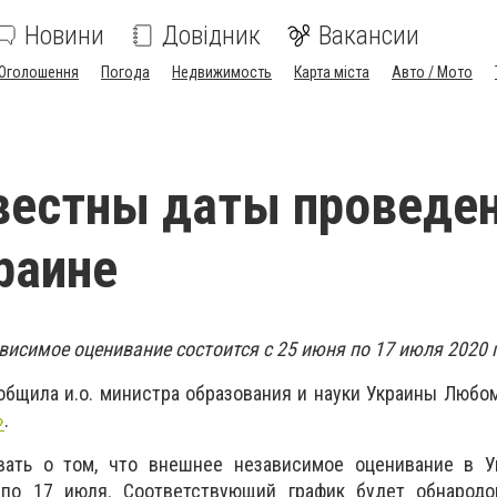
Новини
Довідник
Вакансии
Оголошення
Погода
Недвижимость
Карта міста
Авто / Мото
вестны даты проведе
раине
исимое оценивание состоится с 25 июня по 17 июля 2020 
общила и.о. министра образования и науки Украины Любо
»
.
ать о том, что внешнее независимое оценивание в У
по 17 июля. Соответствующий график будет обнародо