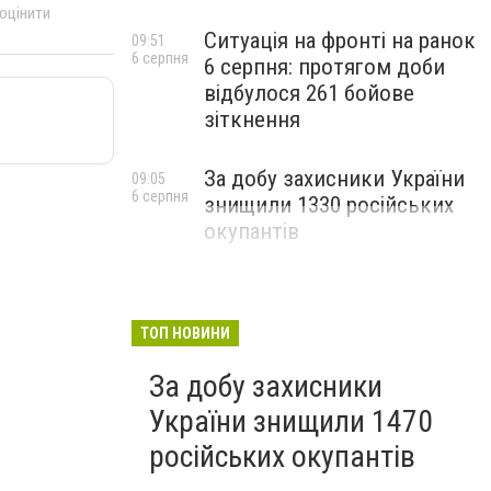
 оцінити
Ситуація на фронті на ранок
09:51
6 серпня
6 серпня: протягом доби
відбулося 261 бойове
зіткнення
За добу захисники України
09:05
6 серпня
знищили 1330 російських
окупантів
ТОП НОВИНИ
За добу захисники
України знищили 1470
російських окупантів