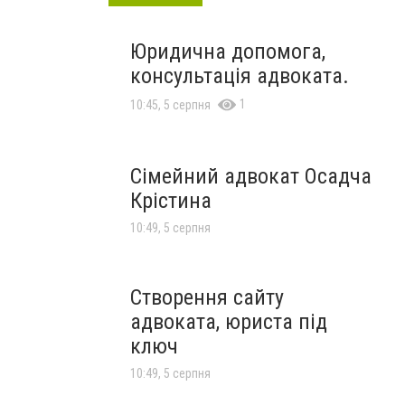
Юридична допомога,
консультація адвоката.
1
10:45, 5 серпня
Сімейний адвокат Осадча
Крістина
10:49, 5 серпня
Створення сайту
адвоката, юриста під
ключ
10:49, 5 серпня