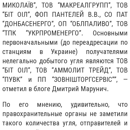
МИКОЛАЇВ”, ТОВ “МАКРЕАЛГРУПП”, ТОВ
“БІТ ОIЛ”, ФОП ПАНТЕЛЕЙ В.В., СО ПАТ
“ДОНБАСЕНЕРГО”, ОП “ОБЛПАЛИВО”, ТОВ
“ТПК “УКРПРОМЕНЕРГО”. Основными
первоначальными (до переадресации по
станциям в Украине) получателями
нелегально добытого угля являются ТОВ
“БIТ ОIЛ”, ТОВ “АММОЛИТ ТРЕЙД”, ТОВ
“ПУВК” и ПП “ЗОВНІШТОРГСЕРВІС””, —
отметил в блоге Дмитрий Марунич.
По его мнению, удивительно, что
правохранительные органы не заметили
такого количества угля, отправителей и