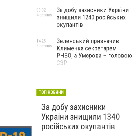
За добу захисники України
09:02
4 серпня
знищили 1240 російських
окупантів
Зеленський призначив
14:25
3 серпня
Клименка секретарем
РНБО, а Умєрова – головою
СЗР
ТОП НОВИНИ
За добу захисники
України знищили 1340
російських окупантів