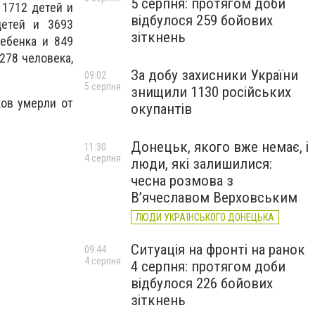
5 серпня: протягом доби
 1712 детей и
відбулося 259 бойових
детей и 3693
зіткнень
ребенка и 849
278 человека,
За добу захисники України
09:02
5 серпня
знищили 1130 російських
ков умерли от
окупантів
Донецьк, якого вже немає, і
11:30
4 серпня
люди, які залишилися:
чесна розмова з
В’ячеславом Верховським
ЛЮДИ УКРАЇНСЬКОГО ДОНЕЦЬКА
Ситуація на фронті на ранок
09:44
4 серпня
4 серпня: протягом доби
відбулося 226 бойових
зіткнень