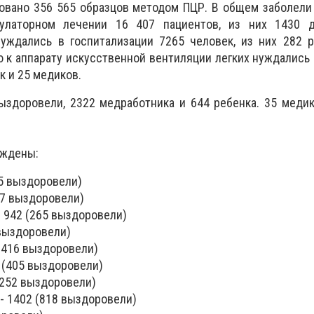
овано 356 565 образцов методом ПЦР. В общем заболели
улаторном лечении 16 407 пациентов, из них 1430 
нуждались в госпитализации 7265 человек, из них 282 
 к аппарату искусственной вентиляции легких нуждались 
к и 25 медиков.
ыздоровели, 2322 медработника и 644 ребенка. 35 меди
рждены:
55 выздоровели)
57 выздоровели)
- 942 (265 выздоровели)
 выздоровели)
 (416 выздоровели)
9 (405 выздоровели)
(252 выздоровели)
- 1402 (818 выздоровели)