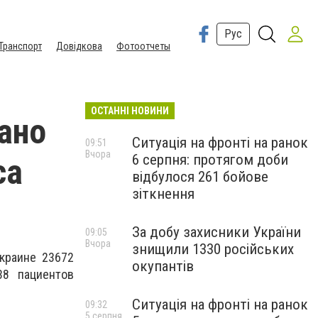
Рус
Транспорт
Довідкова
Фотоотчеты
ОСТАННІ НОВИНИ
ано
Ситуація на фронті на ранок
09:51
Вчора
6 серпня: протягом доби
са
відбулося 261 бойове
зіткнення
За добу захисники України
09:05
Вчора
знищили 1330 російських
краине 23672
окупантів
38 пациентов
Ситуація на фронті на ранок
09:32
5 серпня