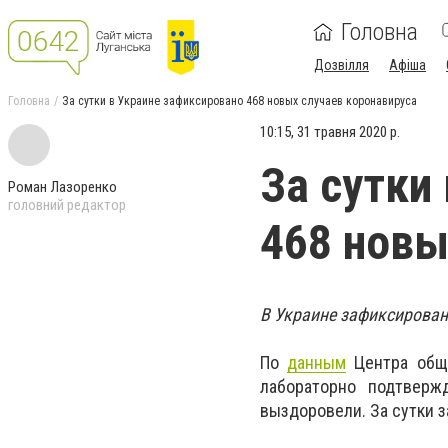
Головна
Дозвілля
Афіша
Головна
За сутки в Украине зафиксировано 468 новых случаев коронавируса
10:15, 31 травня 2020 р.
За сутки
Роман Лазоренко
головний редактор
468 новы
В Украине зафиксирован
По
данным
Центра обще
лабораторно подтверж
выздоровели. За сутки 