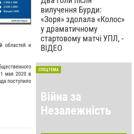
Два голи після
вилучення Бурди:
«Зоря» здолала «Колос»
у драматичному
стартовому матчі УПЛ, -
й областей и
ВІДЕО
бщественного
СПЕЦТЕМА
31 мая 2020 в
ода поступило
Війна за
Незалежність