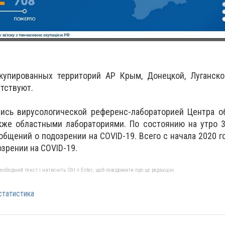
упированных территорий АР Крым, Донецкой, Луганско
утствуют.
ись вирусологической референс-лабораторией Центра о
акже областными лабораториями. По состоянию на утро 
общений о подозрении на COVID-19. Всего с начала 2020 г
зрении на COVID-19.
бхідний текст і натисніть Ctrl + Enter, щоб повідомити про це редакцію
статистика