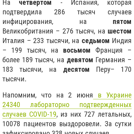
На
четвертом
- Испания, которая
подтвердила 286 тысяч случаев
инфицирования, на
пятом
Великобритания – 276 тысяч, на
шестом
Италия – 233 тысячи, на
седьмом
Индия
– 199 тысяч, на
восьмом
Франция –
более 189 тысяч, на
девятом
Германия –
183 тысячи, на
десятом
Перу– 170
тысячи.
Напомним, что на 2 июня
в Украине
24340 лабораторно подтвержденных
случаев COVID-19
, из них 727 летальных,
10078 пациентов выздоровели. За сутки
зафиксировано 328 новых случаев.