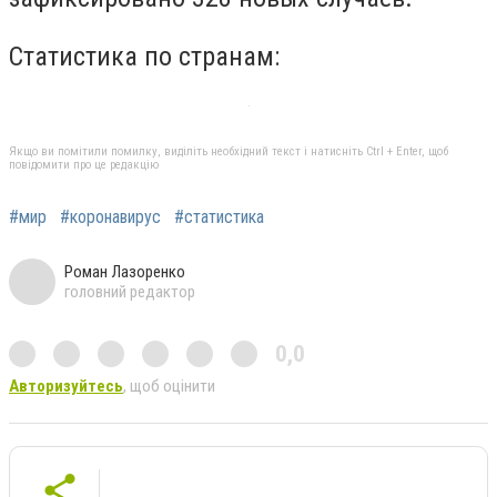
Статистика по странам:
Якщо ви помітили помилку, виділіть необхідний текст і натисніть Ctrl + Enter, щоб
повідомити про це редакцію
#мир
#коронавирус
#статистика
Роман Лазоренко
головний редактор
0,0
Авторизуйтесь
, щоб оцінити