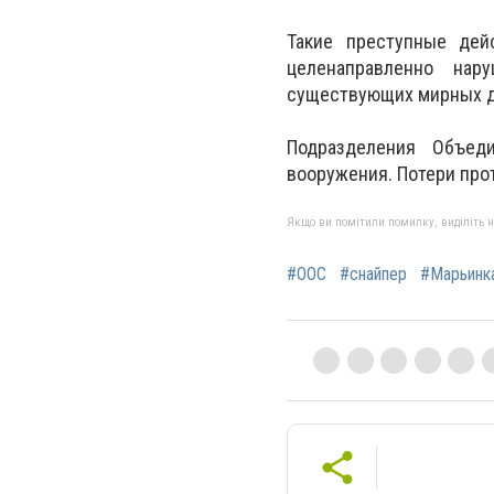
Такие преступные дей
целенаправленно на
существующих мирных д
Подразделения Объед
вооружения. Потери про
Якщо ви помітили помилку, виділіть нео
#ООС
#снайпер
#Марьинк