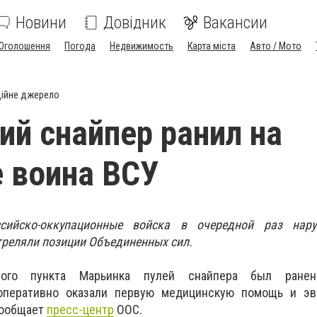
Новини
Довідник
Вакансии
Оголошення
Погода
Недвижимость
Карта міста
Авто / Мото
ійне джерело
ий снайпер ранил на
 воина ВСУ
ссийско-оккупационные войска в очередной раз нар
треляли позиции Объединенных сил.
ного пункта Марьинка пулей снайпера был ранен
оперативно оказали первую медицинскую помощь и эв
сообщает
пресс-центр
ООС.