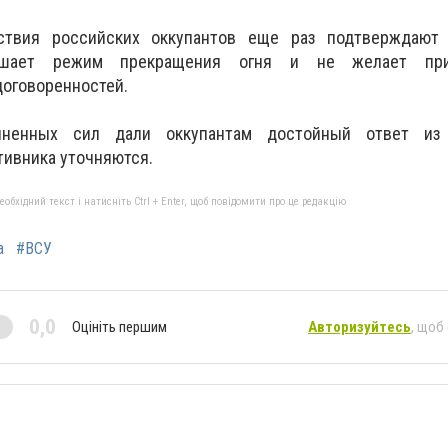
ствия российских оккупантов еще раз подтверждают 
рушает режим прекращения огня и не желает при
оговоренностей.
иненных сил дали оккупантам достойный ответ из
тивника уточняются.
бхідний текст і натисніть Ctrl + Enter, щоб повідомити про це редакцію
а
#ВСУ
0,0
Оцініть першим
Авторизуйтесь
, щоб