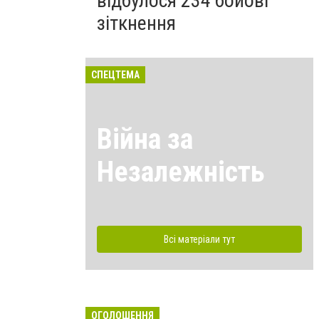
відбулося 234 бойові
зіткнення
СПЕЦТЕМА
Війна за
Незалежність
Всі матеріали тут
ОГОЛОШЕННЯ