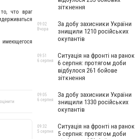
зіткнення
то, что враг
держиваться
За добу захисники України
09:02
Вчора
знищили 1210 російських
окупантів
 имеющегося
Ситуація на фронті на ранок
09:51
6 серпня
6 серпня: протягом доби
відбулося 261 бойове
зіткнення
За добу захисники України
09:05
6 серпня
знищили 1330 російських
 оцінити
окупантів
Ситуація на фронті на ранок
09:32
5 серпня
5 серпня: протягом доби