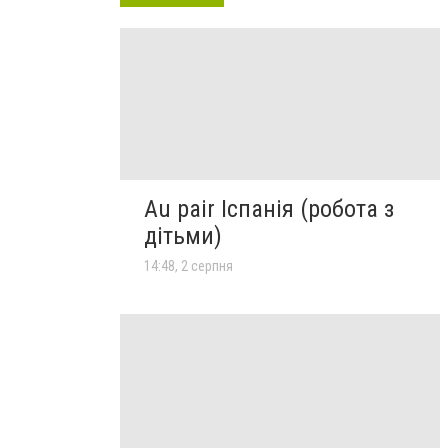
Au pair Іспанія (робота з
дітьми)
14:48, 2 серпня