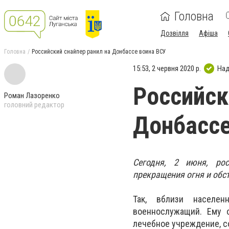
Головна
Дозвілля
Афіша
Головна
Российский снайпер ранил на Донбассе воина ВСУ
15:53, 2 червня 2020 р.
Над
Российск
Роман Лазоренко
головний редактор
Донбассе
Сегодня, 2 июня, ро
прекращения огня и обс
Так, вблизи населен
военнослужащий. Ему 
лечебное учреждение, 