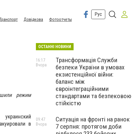
Рус
Транспорт
Довідкова
Фотоотчеты
ОСТАННІ НОВИНИ
Трансформація Служби
16:17
Вчора
безпеки України в умовах
екзистенційної війни:
баланс між
євроінтеграційними
ушили режим
стандартами та безпековою
стійкістю
 украинский
Ситуація на фронті на ранок
09:47
акуировали в
Вчора
7 серпня: протягом доби
відбулося 233 бойових