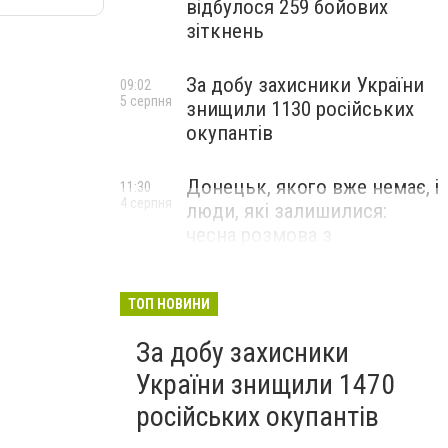
відбулося 259 бойових
зіткнень
За добу захисники України
09:02
5 серпня
знищили 1130 російських
окупантів
Донецьк, якого вже немає, і
11:30
4 серпня
люди, які залишилися:
чесна розмова з
В’ячеславом Верховським
ЛЮДИ УКРАЇНСЬКОГО ДОНЕЦЬКА
ТОП НОВИНИ
За добу захисники
України знищили 1470
російських окупантів