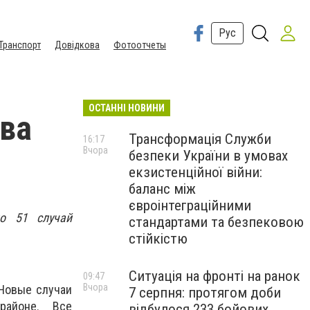
Рус
Транспорт
Довідкова
Фотоотчеты
ОСТАННІ НОВИНИ
два
Трансформація Служби
16:17
Вчора
безпеки України в умовах
екзистенційної війни:
баланс між
євроінтеграційними
о 51 случай
стандартами та безпековою
стійкістю
Ситуація на фронті на ранок
09:47
Вчора
 Новые случаи
7 серпня: протягом доби
районе. Все
відбулося 233 бойових