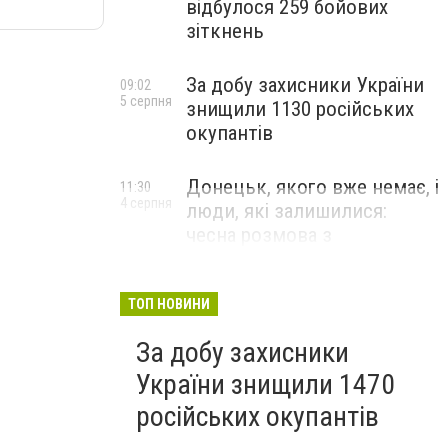
відбулося 259 бойових
зіткнень
За добу захисники України
09:02
5 серпня
знищили 1130 російських
окупантів
Донецьк, якого вже немає, і
11:30
4 серпня
люди, які залишилися:
чесна розмова з
В’ячеславом Верховським
ЛЮДИ УКРАЇНСЬКОГО ДОНЕЦЬКА
ТОП НОВИНИ
За добу захисники
України знищили 1470
російських окупантів