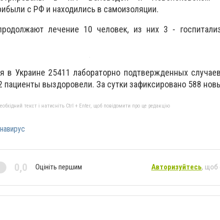
ибыли с РФ и находились в самоизоляции.
родолжают лечение 10 человек, из них 3 - госпитализ
я в Украине 25411 лабораторно подтвержденных случаев
2 пациенты выздоровели. За сутки зафиксировано 588 нов
бхідний текст і натисніть Ctrl + Enter, щоб повідомити про це редакцію
навирус
0,0
Оцініть першим
Авторизуйтесь
, щоб