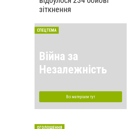
відбулося 234 бойові
зіткнення
СПЕЦТЕМА
Війна за
Незалежність
Всі матеріали тут
ОГОЛОШЕННЯ