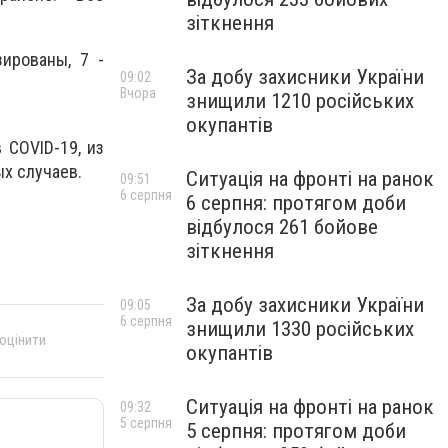
зіткнення
ированы, 7 -
За добу захисники України
09:02
Вчора
знищили 1210 російських
окупантів
 COVID-19, из
ых случаев.
Ситуація на фронті на ранок
09:51
6 серпня
6 серпня: протягом доби
відбулося 261 бойове
зіткнення
За добу захисники України
09:05
6 серпня
знищили 1330 російських
 оцінити
окупантів
Ситуація на фронті на ранок
09:32
5 серпня
5 серпня: протягом доби