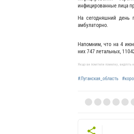
инфицированные лица пр
На сегодняшний день п
амбулаторно.
Напомним, что
на 4 июн
них 747 летальных, 1104
Якщо ви помітили помилку, виділіть нео
#Луганская_область
#коро