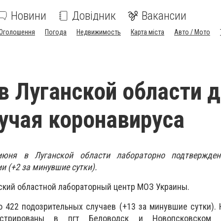
Новини
Довідник
Вакансии
Оголошення
Погода
Недвижимость
Карта міста
Авто / Мото
 в Луганской области 
учая коронавируса
юня в Луганской области лабораторно подтвержден
и (+2 за минувшие сутки).
ский областной лабораторный центр МОЗ Украины.
 422 подозрительных случаев (+13 за минувшие сутки).
гистрированы в пгт Беловодск и Новопсковском 