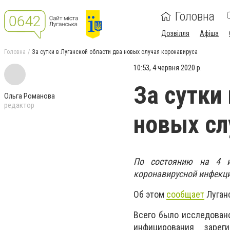
Головна
Дозвілля
Афіша
Головна
За сутки в Луганской области два новых случая коронавируса
10:53, 4 червня 2020 р.
За сутки
Ольга Романова
редактор
новых сл
По состоянию на 4 и
коронавирусной инфекци
Об этом
сообщает
Луган
Всего было исследовано
инфицирования заре