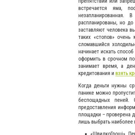
препятствий или запре
встречается яма, по
незапланированная. 
распланированы, но до
заставляют человека вы
таких «стопов» очень 
сломавшийся холодильн
начинает искать способ
оформить в срочном пор
занимает время, а ден
кредитования и
взять кр
Когда деньги нужны ср
панике можно пропусти
беспощадных пеней. 
предоставления информ
площадки – проверена д
лишь выбрать наиболее 
«
ШвидкоГроші
». П