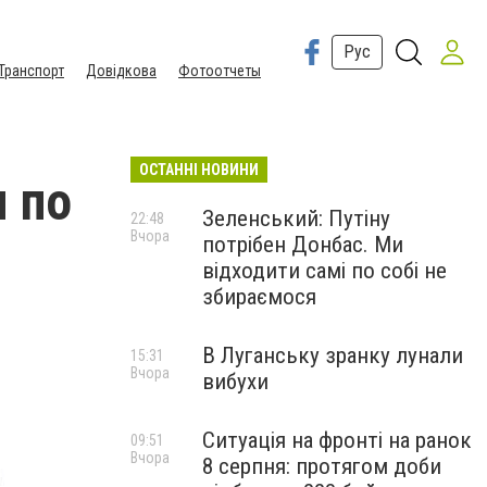
Рус
Транспорт
Довідкова
Фотоотчеты
ОСТАННІ НОВИНИ
я по
Зеленський: Путіну
22:48
Вчора
потрібен Донбас. Ми
відходити самі по собі не
збираємося
В Луганську зранку лунали
15:31
Вчора
вибухи
Ситуація на фронті на ранок
09:51
Вчора
8 серпня: протягом доби