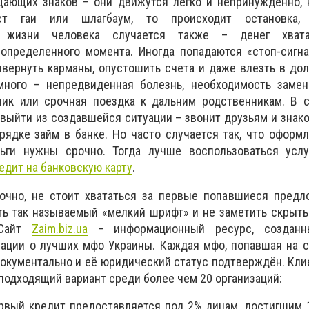
щающих знаков – они движутся легко и непринужденно, 
ст гаи или шлагбаум, то происходит остановка,
В жизни человека случается также – денег хвата
 определенного момента. Иногда попадаются «стоп-сигн
вернуть карманы, опустошить счета и даже влезть в дол
много – непредвиденная болезнь, необходимость замен
ик или срочная поездка к дальним родственникам. В с
 выйти из создавшейся ситуации – звонит друзьям и знак
ядке займ в банке. Но часто случается так, что оформ
ьги нужны срочно. Тогда лучше воспользоваться услу
едит на банковскую карту
.
очно, не стоит хвататься за первые попавшиеся предло
ть так называемый «мелкий шрифт» и не заметить скрыт
С
айт
Z
aim.biz.ua
– информационный ресурс, создан
ации о лучших мфо Украины. Каждая мфо, попавшая на с
окументально и её юридический статус подтверждён. Кли
подходящий вариант среди более чем 20 организаций:
ервый кредит предоставляется под 2% лицам, достигшим 