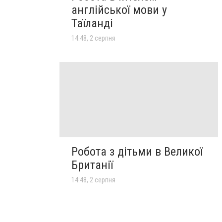
англійської мови у
Таїланді
14:48, 2 серпня
Робота з дітьми в Великої
Британії
14:48, 2 серпня