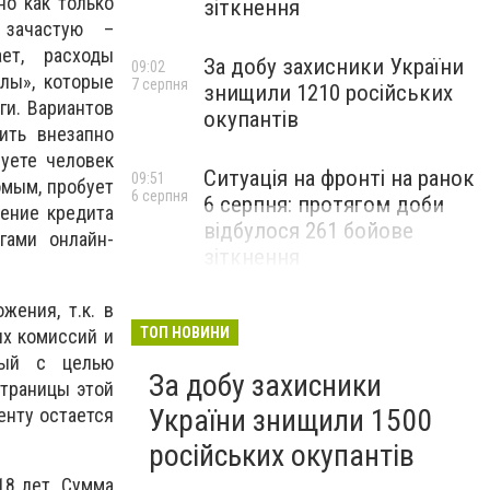
но как только
зіткнення
 зачастую –
ет, расходы
За добу захисники України
09:02
алы», которые
7 серпня
знищили 1210 російських
ги. Вариантов
окупантів
ить внезапно
уете человек
Ситуація на фронті на ранок
09:51
омым, пробует
6 серпня
6 серпня: протягом доби
ление кредита
відбулося 261 бойове
гами онлайн-
зіткнення
жения, т.к. в
ТОП НОВИНИ
ых комиссий и
ный с целью
За добу захисники
траницы этой
України знищили 1500
енту остается
російських окупантів
18 лет. Сумма