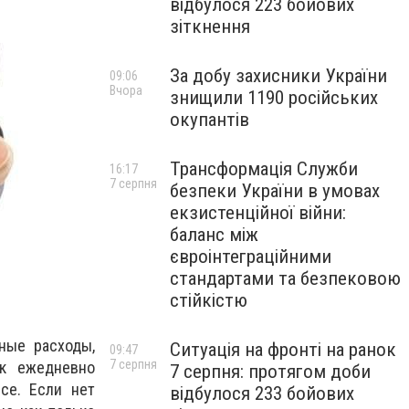
відбулося 223 бойових
зіткнення
За добу захисники України
09:06
Вчора
знищили 1190 російських
окупантів
Трансформація Служби
16:17
7 серпня
безпеки України в умовах
екзистенційної війни:
баланс між
євроінтеграційними
стандартами та безпековою
стійкістю
ные расходы,
Ситуація на фронті на ранок
09:47
7 серпня
ек ежедневно
7 серпня: протягом доби
се. Если нет
відбулося 233 бойових