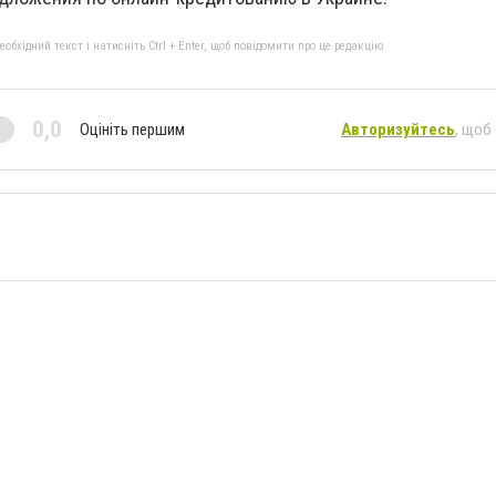
бхідний текст і натисніть Ctrl + Enter, щоб повідомити про це редакцію
0,0
Оцініть першим
Авторизуйтесь
, щоб