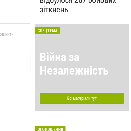
відбулося 207 бойових
зіткнень
СПЕЦТЕМА
 оцінити
Війна за
Незалежність
Всі матеріали тут
ОГОЛОШЕННЯ