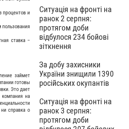
Ситуація на фронті на
з процентов и
ранок 2 серпня:
протягом доби
ом пользования
відбулося 234 бойові
тная ставка –
зіткнення
За добу захисники
України знищили 1390
ление займет
російських окупантів
мпании готовы
вки. Это дает
 компания на
Ситуація на фронті на
нциальности
ранок 3 серпня:
 ни справка о
протягом доби