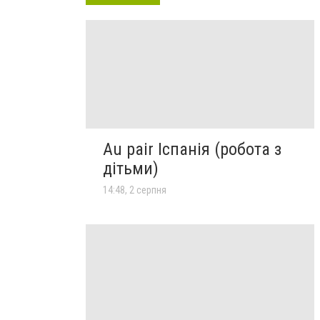
Au pair Іспанія (робота з
дітьми)
14:48, 2 серпня