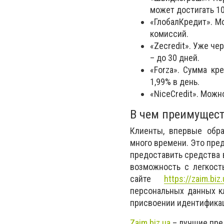
может достигать 10
«ГлобалКредит». М
комиссий.
«
Zecredit
». Уже че
– до 30 дней.
«
Forza
». Сумма кр
1,99% в день.
«
NiceCredit
». Можно
В чем преимущест
Клиенты, впервые обра
много времени. Это пре
предоставить средства 
возможность с легкос
сайте
https://zaim.biz
персональных данных кл
присвоении идентификац
Z
aim.biz.ua
–
лучшие пре