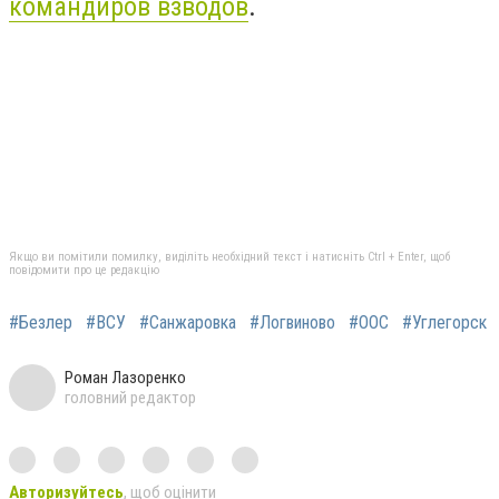
командиров взводов
.
Якщо ви помітили помилку, виділіть необхідний текст і натисніть Ctrl + Enter, щоб
повідомити про це редакцію
#Безлер
#ВСУ
#Санжаровка
#Логвиново
#ООС
#Углегорск
Роман Лазоренко
головний редактор
Авторизуйтесь
, щоб оцінити