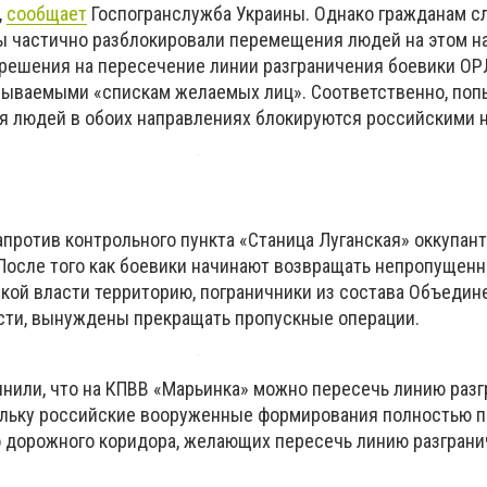
,
сообщает
Госпогранслужба Украины. Однако гражданам с
ты частично разблокировали перемещения людей на этом н
решения на пересечение линии разграничения боевики О
зываемыми «спискам желаемых лиц». Соответственно, поп
 людей в обоих направлениях блокируются российскими 
напротив контрольного пункта «Станица Луганская» оккупан
 После того как боевики начинают возвращать непропущен
кой власти территорию, пограничники из состава Объедине
сти, вынуждены прекращать пропускные операции.
чнили, что на КПВВ «Марьинка» можно пересечь линию разг
скольку российские вооруженные формирования полностью 
о дорожного коридора, желающих пересечь линию разграни