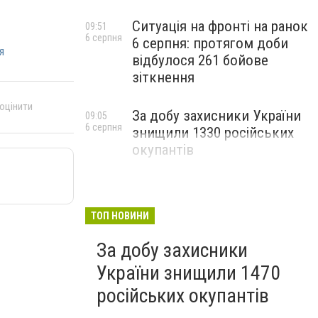
Ситуація на фронті на ранок
09:51
6 серпня
6 серпня: протягом доби
я
відбулося 261 бойове
зіткнення
 оцінити
За добу захисники України
09:05
6 серпня
знищили 1330 російських
окупантів
ТОП НОВИНИ
За добу захисники
України знищили 1470
російських окупантів