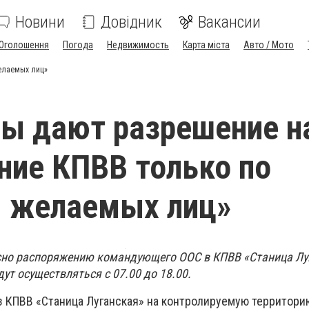
Новини
Довідник
Вакансии
Оголошення
Погода
Недвижимость
Карта міста
Авто / Мото
елаемых лиц»
ы дают разрешение н
ние КПВВ только по
м желаемых лиц»
асно распоряжению командующего ООС в КПВВ «Станица Лу
ут осуществляться с 07.00 до 18.00.
из КПВВ «Станица Луганская» на контролируемую территори