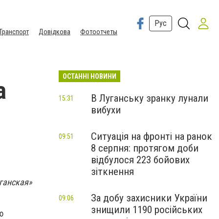
Рус
Транспорт
Довідкова
Фотоотчеты
ОСТАННІ НОВИНИ
а
В Луганську зранку лунали
15:31
вибухи
Ситуація на фронті на ранок
09:51
8 серпня: протягом доби
відбулося 223 бойових
зіткнення
ганская»
За добу захисники України
09:06
знищили 1190 російських
ю