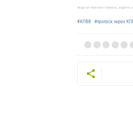
Якщо ви помітили помилку, виділіть нео
#КПВВ
#пропуск через КП