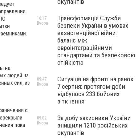
окупантів
ледует
аправлении.
Трансформація Служби
РЛО
16:17
Вчора
безпеки України в умовах
ытки
екзистенційної війни:
наемниками.
баланс між
євроінтеграційними
стандартами та безпековою
стійкістю
ты не
ных людей на
Ситуація на фронті на ранок
09:47
нных сил, из
Вчора
7 серпня: протягом доби
відбулося 233 бойових
зіткнення
раничения с
перекрыли
За добу захисники України
09:02
Вчора
чения пока
знищили 1210 російських
окупантів