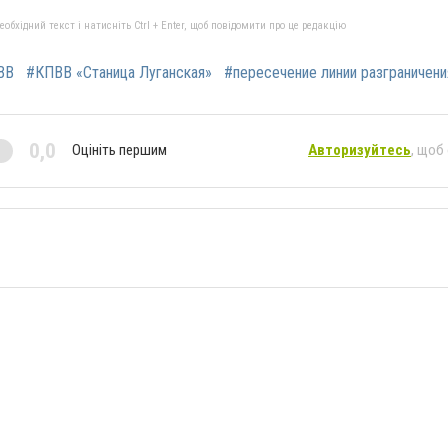
бхідний текст і натисніть Ctrl + Enter, щоб повідомити про це редакцію
ВВ
#КПВВ «Станица Луганская»
#пересечение линии разграничени
0,0
Оцініть першим
Авторизуйтесь
, щоб