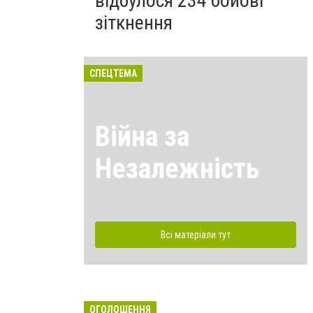
відбулося 234 бойові
зіткнення
СПЕЦТЕМА
Війна за
Незалежність
Всі матеріали тут
ОГОЛОШЕННЯ