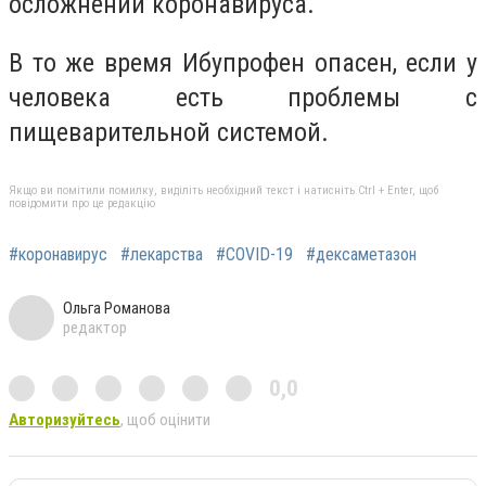
осложнений коронавируса.
В то же время Ибупрофен опасен, если у
человека есть проблемы с
пищеварительной системой.
Якщо ви помітили помилку, виділіть необхідний текст і натисніть Ctrl + Enter, щоб
повідомити про це редакцію
#коронавирус
#лекарства
#COVID-19
#дексаметазон
Ольга Романова
редактор
0,0
Авторизуйтесь
, щоб оцінити