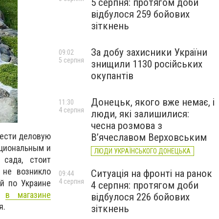
5 серпня: протягом доби
відбулося 259 бойових
зіткнень
За добу захисники України
09:02
5 серпня
знищили 1130 російських
окупантів
Донецьк, якого вже немає, і
11:30
4 серпня
люди, які залишилися:
чесна розмова з
вести деловую
В’ячеславом Верховським
кциональным и
ЛЮДИ УКРАЇНСЬКОГО ДОНЕЦЬКА
 сада, стоит
 не возникло
Ситуація на фронті на ранок
09:44
4 серпня
й по Украине
4 серпня: протягом доби
но
в магазине
відбулося 226 бойових
я.
зіткнень