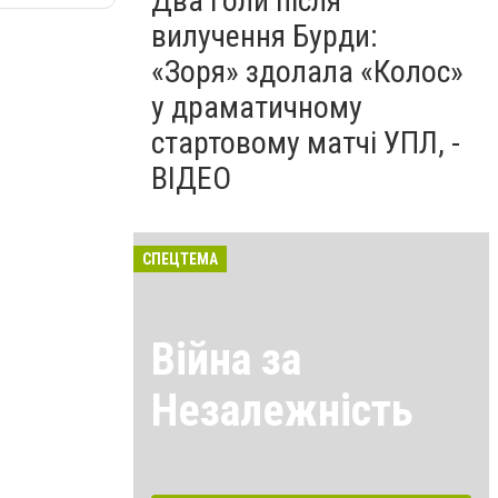
Два голи після
вилучення Бурди:
«Зоря» здолала «Колос»
у драматичному
стартовому матчі УПЛ, -
ВІДЕО
СПЕЦТЕМА
Війна за
Незалежність