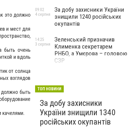
За добу захисники України
09:02
ак это должно
4 серпня
знищили 1240 російських
окупантів
ев и мест для
пространство,
Зеленський призначив
14:25
3 серпня
Клименка секретарем
а быть очень
РНБО, а Умєрова – головою
иткой и вдоль
СЗР
тик от солнца
тных взглядов
ТОП НОВИНИ
я должно быть
оборудование
За добу захисники
України знищили 1340
и качелями.
російських окупантів