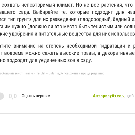
создать неповторимый климат. Но не все растения, что 
ашего сада. Выбирайте те, которые подходят для наш
тся тип грунта для их разведения (плодородный, бедный и
та им нужно (должно ли это место быть тенистым или солн
какие удобрения и питательные вещества для них использов
атите внимание на степень необходимой гидратации и 
г водоема можно сажать высокие травы, а декоративные
но подходят для уединённых зон в саду.
бхідний текст і натисніть Ctrl + Enter, щоб повідомити про це редакцію
0,0
Оцініть першим
Авторизуйтесь
, щоб