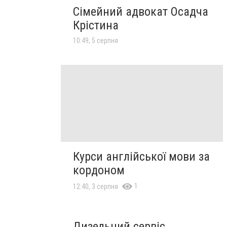
Сімейний адвокат Осадча
Крістина
10:49, 5 серпня
Курси англійської мови за
кордоном
1
12:40, 3 серпня
Дизельний сервіс.