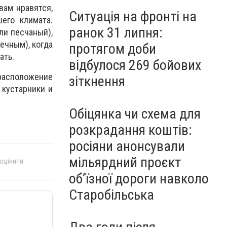
вам нравятся,
Ситуація на фронті на
его климата.
ранок 31 липня:
ли песчаный),
ечным), когда
протягом доби
ать.
відбулося 269 бойових
расположение
зіткнення
 кустарники и
Обіцянка чи схема для
розкрадання коштів:
росіяни анонсували
мільярдний проєкт
 оцінити
об’їзної дороги навколо
Старобільська