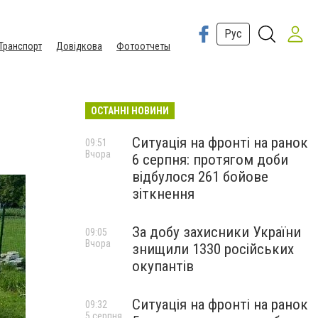
Рус
Транспорт
Довідкова
Фотоотчеты
ОСТАННІ НОВИНИ
Ситуація на фронті на ранок
09:51
Вчора
6 серпня: протягом доби
відбулося 261 бойове
зіткнення
За добу захисники України
09:05
Вчора
знищили 1330 російських
окупантів
Ситуація на фронті на ранок
09:32
5 серпня