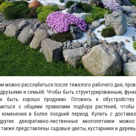
ром можно расслабиться после тяжелого рабочего дня, про
 друзьями и семьёй. Чтобы быть структурированным, фун
н быть хорошо продуман. Готовясь к обустройству
омиться с общими правилами подбора растений, чтобы
 изменения в более поздний период. Купить с доставко
ругие декоративно-лиственные многолетники мож
е также представлены садовые цветы, кустарники и деревь