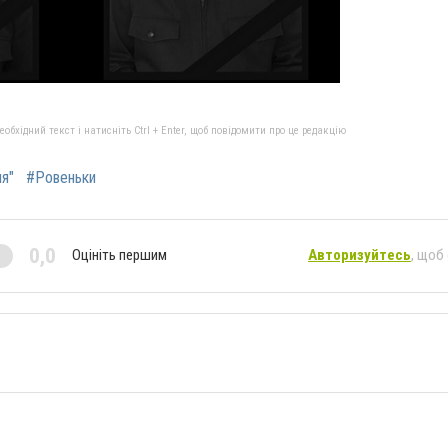
бхідний текст і натисніть Ctrl + Enter, щоб повідомити про це редакцію
я"
#Ровеньки
0,0
Оцініть першим
Авторизуйтесь
, щоб