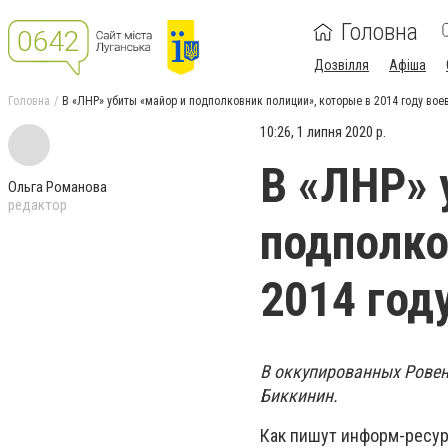
Головна
Дозвілля
Афіша
Головна
В «ЛНР» убиты «майор и подполковник полиции», которые в 2014 году вое
10:26, 1 липня 2020 р.
В «ЛНР» 
Ольга Романова
редактор
подполко
2014 год
В оккупированных Ровен
Биккинин.
Как пишут информ-ресу