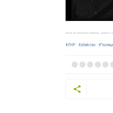
Якщо ви помітили помилку, виділіть нео
#ЛНР
#убийство
#"полици