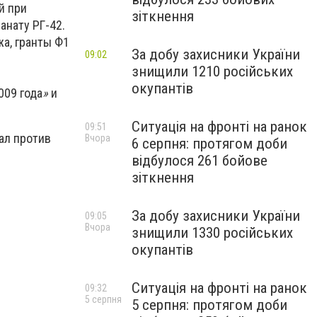
й
при
зіткнення
анату РГ-42.
жа, гранты Ф1
За добу захисники України
09:02
знищили 1210 російських
окупантів
009 года
»
и
Ситуація на фронті на ранок
09:51
ал против
Вчора
6 серпня: протягом доби
відбулося 261 бойове
зіткнення
За добу захисники України
09:05
Вчора
знищили 1330 російських
окупантів
Ситуація на фронті на ранок
09:32
5 серпня
5 серпня: протягом доби