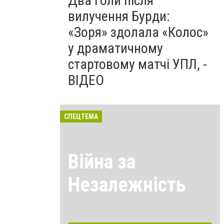
Два голи після
вилучення Бурди:
«Зоря» здолала «Колос»
у драматичному
стартовому матчі УПЛ, -
ВІДЕО
СПЕЦТЕМА
Війна за
Незалежність