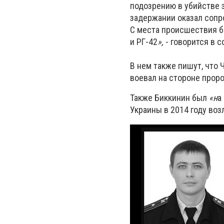
подозрению в убийстве 
задержании оказал сопро
С места происшествия бы
и РГ-42
»,
- говорится в 
В нем также пишут, что
воевал на стороне проро
Также Биккинин был
«н
а
Украины в 2014 году воз