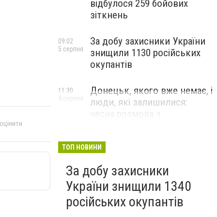
відбулося 259 бойових
зіткнень
За добу захисники України
09:02
5 серпня
знищили 1130 російських
окупантів
Донецьк, якого вже немає, і
11:30
4 серпня
люди, які залишилися:
чесна розмова з
 оцінити
В’ячеславом Верховським
ЛЮДИ УКРАЇНСЬКОГО ДОНЕЦЬКА
ТОП НОВИНИ
За добу захисники
України знищили 1340
російських окупантів