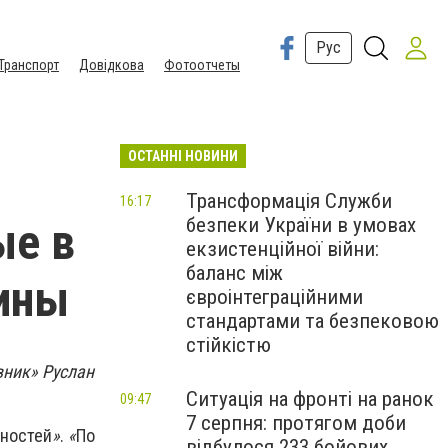
Рус
Транспорт
Довідкова
Фотоотчеты
ОСТАННІ НОВИНИ
Трансформація Служби
16:17
безпеки України в умовах
ые в
екзистенційної війни:
баланс між
аины
євроінтеграційними
стандартами та безпековою
стійкістю
вник» Руслан
Ситуація на фронті на ранок
09:47
7 серпня: протягом доби
ностей
»
.
«
По
відбулося 233 бойових