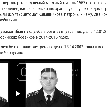
задержан ранее судимый местный житель 1957 г.р., которы
тивление, взорвав незаконно хранящуюся у него в доме гр
ли изъяты: автомат Калашникова, патроны к нему, два но
сообщении.
 Чумаков
«
был на службе в органах внутренних дел с 12.01.2
ссийских боевиков в 2014-2015 годах.
 службе в органах внутренних дел с 15.04.2002 года
»
и воев
ле Чернухино.