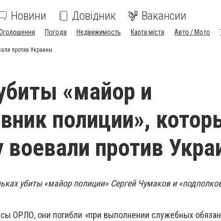
Новини
Довідник
Вакансии
Оголошення
Погода
Недвижимость
Карта міста
Авто / Мото
вали против Украины
убиты «майор и
вник полиции», котор
у воевали против Укр
ьках убиты «майор полиции» Сергей Чумаков и «подполко
рсы ОРЛО, они погибли
«
при выполнении служебных обязан