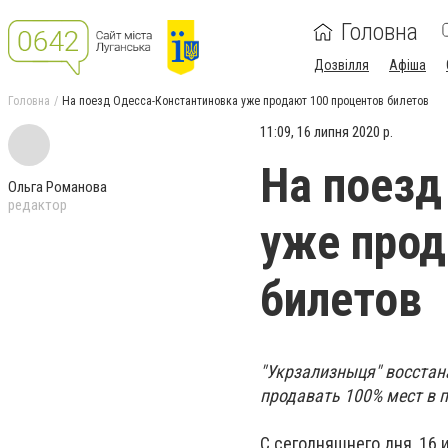
Головна
Дозвілля
Афіша
Головна
На поезд Одесса-Константиновка уже продают 100 процентов билетов
11:09, 16 липня 2020 р.
На поезд
Ольга Романова
редактор
уже прод
билетов
"Укрзализныця" восстана
продавать 100% мест в п
С сегодняшнего дня, 16 