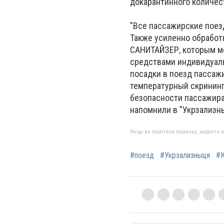
докарантинного количес
"Все пассажирские поез
Также усиленно обработк
САНИТАЙЗЕР, которым м
средствами индивидуал
посадки в поезд пассаж
температурный скрининг 
безопасности пассажира
напомнили в "Укрзализн
Якщо ви помітили помилку, виділіть нео
#поезд
#Укрзализныця
#К