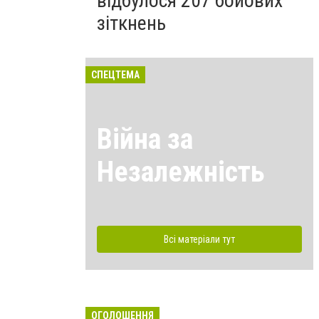
відбулося 207 бойових
зіткнень
СПЕЦТЕМА
Війна за
Незалежність
Всі матеріали тут
ОГОЛОШЕННЯ