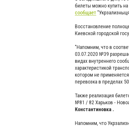
билеты можно купить на 
сообщает
"Укрзализныця
Восстановление полноц
Киевской городской гос
"Напомним, что в соотв
03.07.2020 №39 разреша
видах внутреннего сооб
характеристикой транспо
котором не применяется
перевозка в пределах 50
Также реализация билето
№81 / 82 Харьков - Ново
Константиновка .
Напомним, что Укрзализ