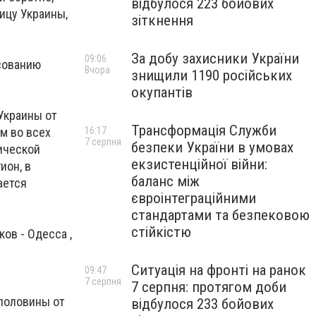
відбулося 223 бойових
ицу Украины,
зіткнення
За добу захисники України
09:06
сованию
Вчора
знищили 1190 російських
окупантів
Украины от
Трансформація Служби
м во всех
16:17
7 серпня
безпеки України в умовах
ической
екзистенційної війни:
ион, в
баланс між
ается
євроінтеграційними
стандартами та безпековою
стійкістю
ов - Одесса ,
Ситуація на фронті на ранок
09:47
7 серпня
7 серпня: протягом доби
 половины от
відбулося 233 бойових