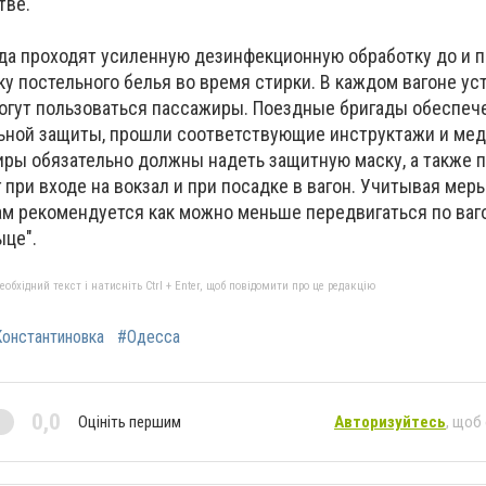
тве.
да проходят усиленную дезинфекционную обработку до и п
у постельного белья во время стирки. В каждом вагоне ус
огут пользоваться пассажиры. Поездные бригады обеспеч
ьной защиты, прошли соответствующие инструктажи и мед
иры обязательно должны надеть защитную маску, а также 
при входе на вокзал и при посадке в вагон. Учитывая мер
м рекомендуется как можно меньше передвигаться по ваго
ыце".
бхідний текст і натисніть Ctrl + Enter, щоб повідомити про це редакцію
онстантиновка
#Одесса
0,0
Оцініть першим
Авторизуйтесь
, щоб