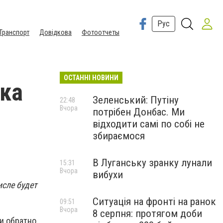
Рус
Транспорт
Довідкова
Фотоотчеты
ОСТАННІ НОВИНИ
вка
Зеленський: Путіну
22:48
Вчора
потрібен Донбас. Ми
відходити самі по собі не
збираємося
В Луганську зранку лунали
15:31
Вчора
вибухи
исле будет
Ситуація на фронті на ранок
09:51
Вчора
8 серпня: протягом доби
и обратно,