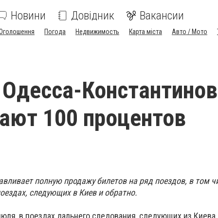
Новини
Довідник
Вакансии
Оголошення
Погода
Недвижимость
Карта міста
Авто / Мото
 Одесса-Константино
ают 100 процентов
вливает полную продажу билетов на ряд поездов, в том ч
оездах, следующих в Киев и обратно.
июля, в поездах дальнего следования, следующих из Киева 