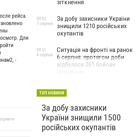
зіткнення
осле рейса.
За добу захисники України
09:02
тановлено
7 серпня
знищили 1210 російських
ены
окупантів
осмотр. Для
пройти
Ситуація на фронті на ранок
09:51
ы
6 серпня
6 серпня: протягом доби
нам2, -
відбулося 261 бойове
зіткнення
ТОП НОВИНИ
За добу захисники
України знищили 1500
 оцінити
російських окупантів