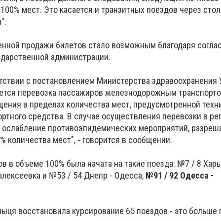
100% мест. Это касается и транзитных поездов через стол
".
енной продажи билетов стало возможным благодаря согла
ударственной администрации.
етствии с постановлением Министерства здравоохранения 
ется перевозка пассажиров железнодорожным транспорто
щения в пределах количества мест, предусмотренной техн
ртного средства. В случае осуществления перевозки в рег
 ослабление противоэпидемических мероприятий, разреш
% количества мест", - говорится в сообщении.
в в объеме 100% была начата на такие поезда: №7 / 8 Харьк
алексеевка и №53 / 54 Днепр - Одесса,
№91 / 92 Одесса -
ныця восстановила курсирование 65 поездов - это больше