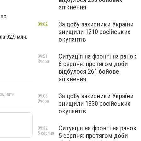
зіткнення
 по
За добу захисники України
09:02
знищили 1210 російських
а 92,9 млн.
окупантів
Ситуація на фронті на ранок
09:51
Вчора
6 серпня: протягом доби
відбулося 261 бойове
зіткнення
 оцінити
За добу захисники України
09:05
Вчора
знищили 1330 російських
окупантів
Ситуація на фронті на ранок
09:32
5 серпня
5 серпня: протягом доби