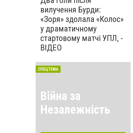
Два голи після
вилучення Бурди:
«Зоря» здолала «Колос»
у драматичному
стартовому матчі УПЛ, -
ВІДЕО
СПЕЦТЕМА
Війна за
Незалежність