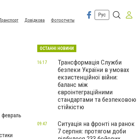
Рус
Транспорт
Довідкова
Фотоотчеты
ОСТАННІ НОВИНИ
Трансформація Служби
16:17
безпеки України в умовах
​
екзистенційної війни:
баланс між
євроінтеграційними
стандартами та безпековою
стійкістю
а февраль
Ситуація на фронті на ранок
09:47
7 серпня: протягом доби
стики
відбулося 233 бойових