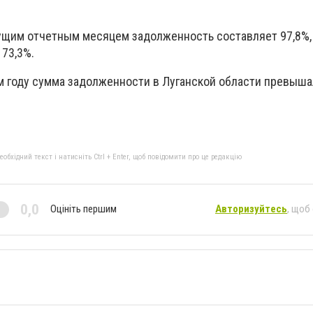
щим отчетным месяцем задолженность составляет 97,8%,
 73,3%.
м году сумма задолженности в Луганской области превышал
бхідний текст і натисніть Ctrl + Enter, щоб повідомити про це редакцію
0,0
Оцініть першим
Авторизуйтесь
, щоб