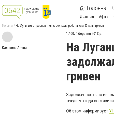
Головна
Дозвілля
Афіша
Головна
На Луганщине предприятия задолжали работникам 67 млн. ​​гривен
17:00, 4 березня 2013 р.
На Луган
Калякина Алена
задолжал
гривен
Задолженность по выпла
текущего года составила 
Об этом информирует
У