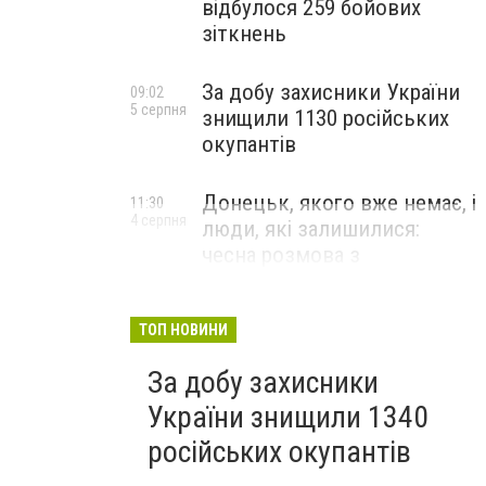
відбулося 259 бойових
зіткнень
За добу захисники України
09:02
5 серпня
знищили 1130 російських
окупантів
Донецьк, якого вже немає, і
11:30
4 серпня
люди, які залишилися:
чесна розмова з
В’ячеславом Верховським
ЛЮДИ УКРАЇНСЬКОГО ДОНЕЦЬКА
ТОП НОВИНИ
За добу захисники
України знищили 1340
російських окупантів