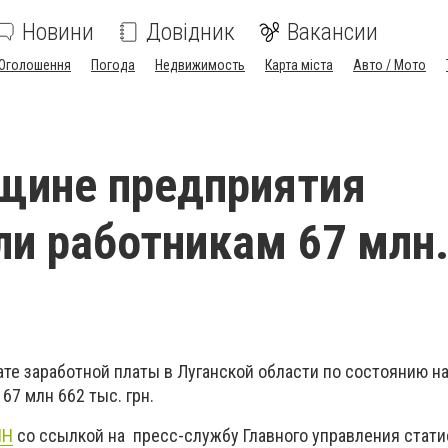
Новини
Довідник
Вакансии
Оголошення
Погода
Недвижимость
Карта міста
Авто / Мото
щине предприятия
и работникам 67 млн. ​
те заработной платы в Луганской области по состоянию н
67 млн 662 тыс. грн.
НН
со ссылкой на пресс-службу Главного управления стати