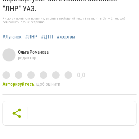
"ЛНР" УАЗ.
Якщо ви помітили помилку, виділіть необхідний текст і натисніть Ctrl + Enter, щоб
повідомити про це редакцію
#Луганск
#ЛНР
#ДТП
#жертвы
Ольга Романова
редактор
0,0
Авторизуйтесь
, щоб оцінити