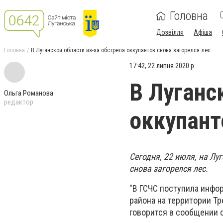
Головна
Дозвілля
Афіша
Головна
В Луганской области из-за обстрела оккупантов снова загорелся лес
17:42, 22 липня 2020 р.
В Луганс
Ольга Романова
редактор
оккупант
Сегодня, 22 июля, на Лу
снова загорелся лес.
"В ГСЧС поступила инфор
района на территории Тр
говорится в сообщении 