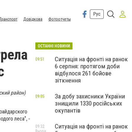
Рус
Транспорт
Довідкова
Фотоотчеты
ОСТАННІ НОВИНИ
трела
Ситуація на фронті на ранок
09:51
6 серпня: протягом доби
с
відбулося 261 бойове
зіткнення
ский район)
За добу захисники України
09:05
знищили 1330 російських
окупантів
воайдарского
дого леса", -
Ситуація на фронті на ранок
09:32
Вчора