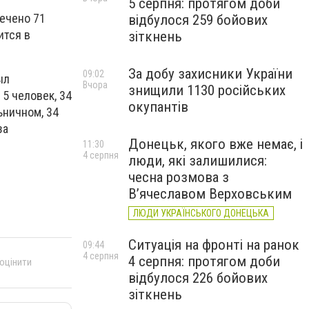
5 серпня: протягом доби
ечено 71
відбулося 259 бойових
ится в
зіткнень
За добу захисники України
09:02
ыл
Вчора
знищили 1130 російських
5 человек, 34
окупантів
ьничном, 34
за
Донецьк, якого вже немає, і
11:30
4 серпня
люди, які залишилися:
чесна розмова з
В’ячеславом Верховським
ЛЮДИ УКРАЇНСЬКОГО ДОНЕЦЬКА
Ситуація на фронті на ранок
09:44
4 серпня
4 серпня: протягом доби
 оцінити
відбулося 226 бойових
зіткнень