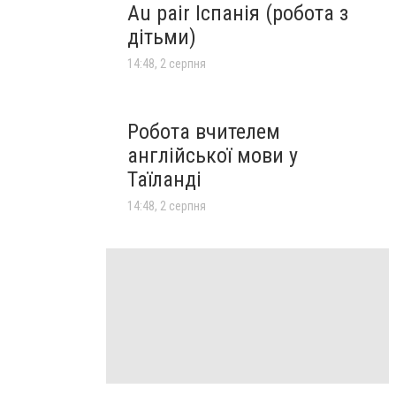
Au pair Іспанія (робота з
дітьми)
14:48, 2 серпня
Робота вчителем
англійської мови у
Таїланді
14:48, 2 серпня