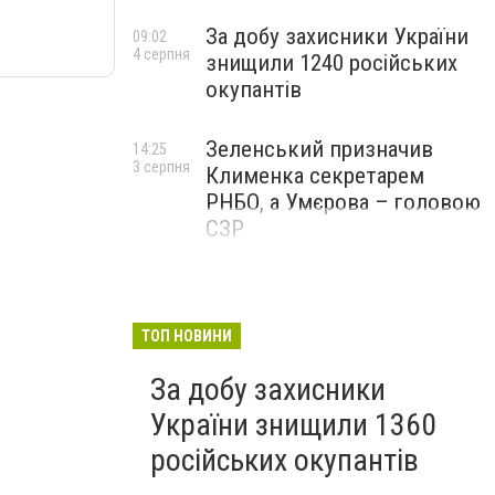
За добу захисники України
09:02
4 серпня
знищили 1240 російських
окупантів
Зеленський призначив
14:25
3 серпня
Клименка секретарем
РНБО, а Умєрова – головою
СЗР
ТОП НОВИНИ
За добу захисники
України знищили 1360
російських окупантів