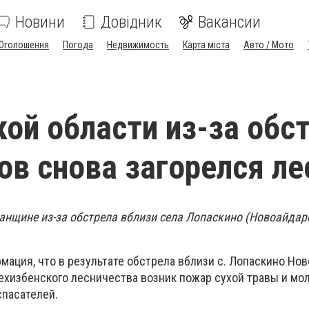
Новини
Довідник
Вакансии
Оголошення
Погода
Недвижимость
Карта міста
Авто / Мото
кой области из-за обс
ов снова загорелся ле
ганщине из-за обстрела вблизи села Лопаскино (Новоайдар
мация, что в результате обстрела вблизи с. Лопаскино Но
ехизбенского лесничества возник пожар сухой травы и моло
спасателей.