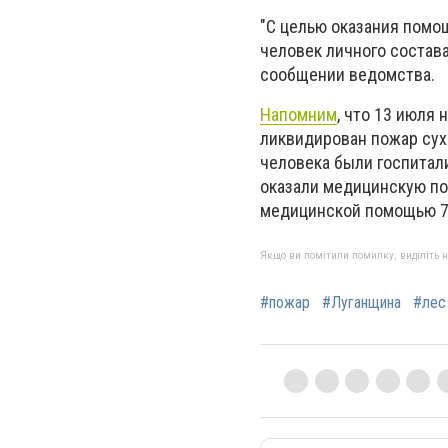
"С целью оказания помо
человек личного состава
сообщении ведомства.
Напомним
, что 13 июля
ликвидирован пожар сухо
человека были госпитали
оказали медицинскую по
медицинской помощью 7
Якщо ви помітили помилку, виділіть нео
#пожар
#Луганщина
#лес