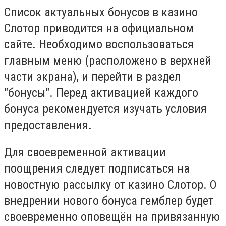
Список актуальных бонусов в казино
Слотор приводится на официальном
сайте. Необходимо воспользоваться
главным меню (расположено в верхней
части экрана), и перейти в раздел
"бонусы". Перед активацией каждого
бонуса рекомендуется изучать условия
предоставления.
Для своевременной активации
поощрения следует подписаться на
новостную рассылку от казино Слотор. О
внедрении нового бонуса гемблер будет
своевременно оповещён на привязанную