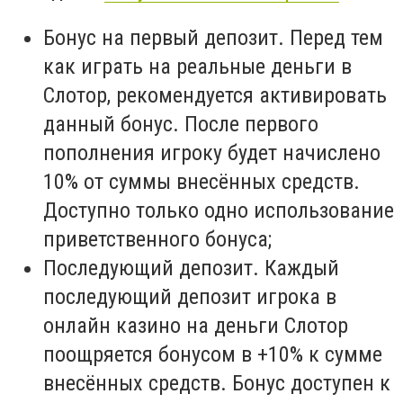
Бонус на первый депозит. Перед тем
как играть на реальные деньги в
Слотор, рекомендуется активировать
данный бонус. После первого
пополнения игроку будет начислено
10% от суммы внесённых средств.
Доступно только одно использование
приветственного бонуса;
Последующий депозит. Каждый
последующий депозит игрока в
онлайн казино на деньги Слотор
поощряется бонусом в +10% к сумме
внесённых средств. Бонус доступен к