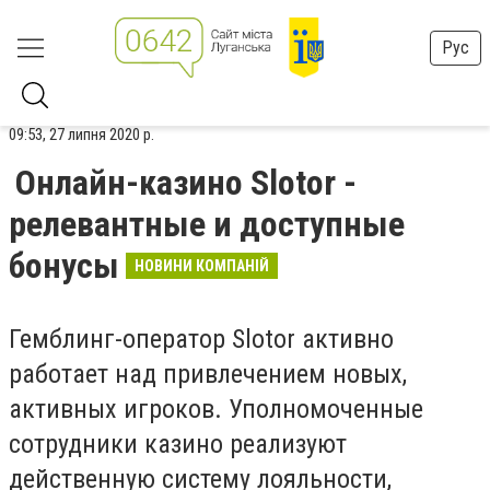
Рус
09:53, 27 липня 2020 р.
Онлайн-казино Slotor -
релевантные и доступные
бонусы
НОВИНИ КОМПАНІЙ
Гемблинг-оператор Slotor активно
работает над привлечением новых,
активных игроков. Уполномоченные
сотрудники казино реализуют
действенную систему лояльности,