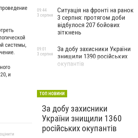
 проведение
Ситуація на фронті на ранок
09:44
3 серпня
3 серпня: протягом доби
відбулося 207 бойових
отреть
зіткнень
логической
ой системы,
За добу захисники України
09:01
чение.
3 серпня
знищили 1390 російських
окупантів
бного
20, и
ТОП НОВИНИ
За добу захисники
України знищили 1360
російських окупантів
 оцінити