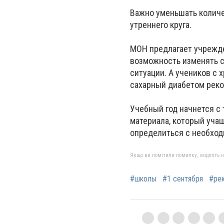
Важно уменьшать количе
утреннего круга.
МОН предлагает учрежде
возможность изменять с
ситуации. А учеников с
сахарный диабетом реко
Учебный год начнется с 
материала, который учащ
определиться с необход
Якщо ви помітили помилку, виділіть нео
#школы
#1 сентября
#ре