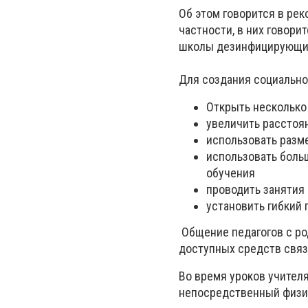
Об этом говорится в ре
частности, в них говори
школы дезинфицирующими
Для создания социальн
Открыть несколько
увеличить расстоя
использовать разм
использовать боль
обучения
проводить занятия
установить гибкий 
Общение педагогов с р
доступных средств связ
Во время уроков учител
непосредственный физи