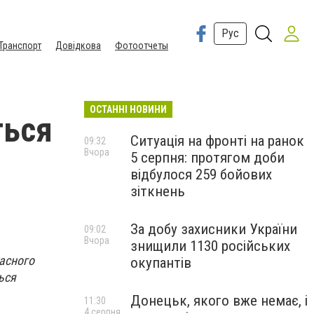
Рус
Транспорт
Довідкова
Фотоотчеты
ОСТАННІ НОВИНИ
ться
Ситуація на фронті на ранок
09:32
Вчора
5 серпня: протягом доби
відбулося 259 бойових
зіткнень
За добу захисники України
09:02
Вчора
знищили 1130 російських
асного
окупантів
ься
Донецьк, якого вже немає, і
11:30
4 серпня