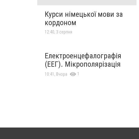
Курси німецької мови за
кордоном
12:40, 3 серпня
Електроенцефалографія
(ЕЕГ). Мікрополярізація
1
10:41, Вчора