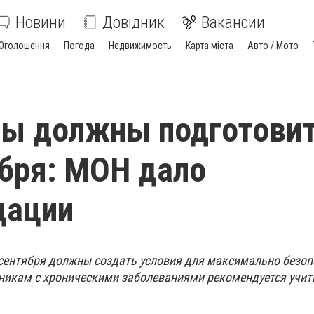
Новини
Довідник
Вакансии
Оголошення
Погода
Недвижимость
Карта міста
Авто / Мото
лы должны подготови
ября: МОН дало
дации
сентября должны создать условия для максимально безоп
еникам с хроническими заболеваниями рекомендуется учит