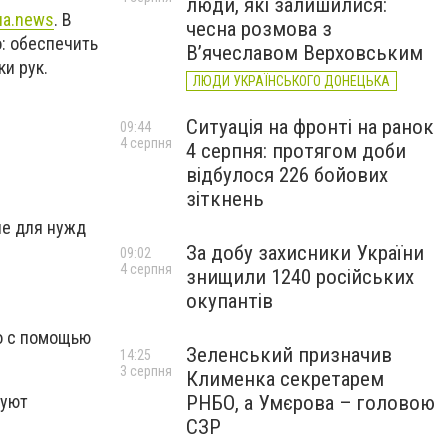
люди, які залишилися:
ua.news
. В
чесна розмова з
о: обеспечить
В’ячеславом Верховським
и рук.
ЛЮДИ УКРАЇНСЬКОГО ДОНЕЦЬКА
Ситуація на фронті на ранок
09:44
4 серпня
4 серпня: протягом доби
відбулося 226 бойових
зіткнень
ые для нужд
За добу захисники України
09:02
4 серпня
знищили 1240 російських
окупантів
о с помощью
Зеленський призначив
14:25
3 серпня
Клименка секретарем
РНБО, а Умєрова – головою
руют
СЗР