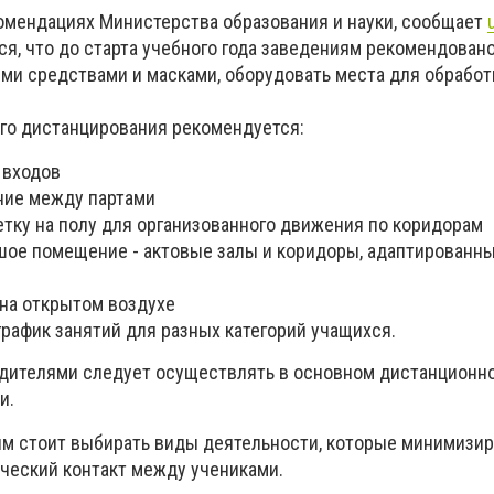
комендациях Министерства образования и науки, сообщает
тся, что до старта учебного года заведениям рекомендован
 средствами и масками, оборудовать места для обработк
ого дистанцирования рекомендуется:
 входов
ние между партами
етку на полу для организованного движения по коридорам
шое помещение - актовые залы и коридоры, адаптированн
 на открытом воздухе
график занятий для разных категорий учащихся.
одителями следует осуществлять в основном дистанционн
и.
ям стоит выбирать виды деятельности, которые минимизи
ческий контакт между учениками.