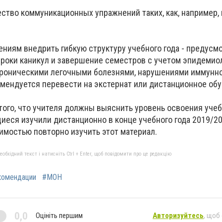
ство коммуникационных упражнений таких, как, например,
ниям внедрить гибкую структуру учебного года - предусм
роки каникул и завершение семестров с учетом эпидемио
 хроническими легочными болезнями, нарушениями иммунн
мендуется перевести на экстернат или дистанционное обу
того, что учителя должны выяснить уровень освоения уче
иеся изучили дистанционно в конце учебного года 2019/20
имостью повторно изучить этот материал.
бхідний текст і натисніть Ctrl + Enter, щоб повідомити про це редакцію
комендации
#МОН
0,0
Оцініть першим
Авторизуйтесь
, щоб