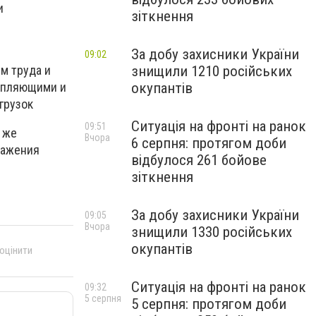
и
зіткнення
За добу захисники України
и
09:02
знищили 1210 російських
м труда и
окупантів
репляющими и
грузок
Ситуація на фронті на ранок
09:51
 же
Вчора
6 серпня: протягом доби
ражения
відбулося 261 бойове
зіткнення
За добу захисники України
09:05
Вчора
знищили 1330 російських
окупантів
 оцінити
Ситуація на фронті на ранок
09:32
5 серпня
5 серпня: протягом доби