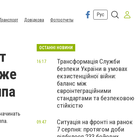
Рус
Транспорт
Довідкова
Фотоотчеты
ОСТАННІ НОВИНИ
т
Трансформація Служби
16:17
безпеки України в умовах
уже
екзистенційної війни:
баланс між
ппа
євроінтеграційними
стандартами та безпековою
стійкістю
начинать
ппа.
Ситуація на фронті на ранок
09:47
7 серпня: протягом доби
відбулося 233 бойових