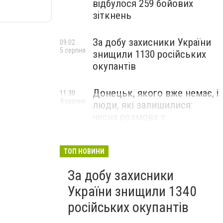
відбулося 259 бойових
зіткнень
За добу захисники України
09:02
5 серпня
знищили 1130 російських
окупантів
Донецьк, якого вже немає, і
11:30
4 серпня
люди, які залишилися:
чесна розмова з
В’ячеславом Верховським
ЛЮДИ УКРАЇНСЬКОГО ДОНЕЦЬКА
ТОП НОВИНИ
За добу захисники
України знищили 1340
російських окупантів