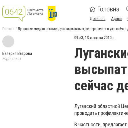
Головна
Дозвілля
Афіша
Головна
Луганские медики рекомендуют высыпаться, не нервничать и уже сейчас 
09:53, 13 жовтня 2010 р.
Лугански
Валерия Ветрова
Журналист
высыпать
сейчас д
Луганский областной Це
проводить профилактиче
В частности, предлагае