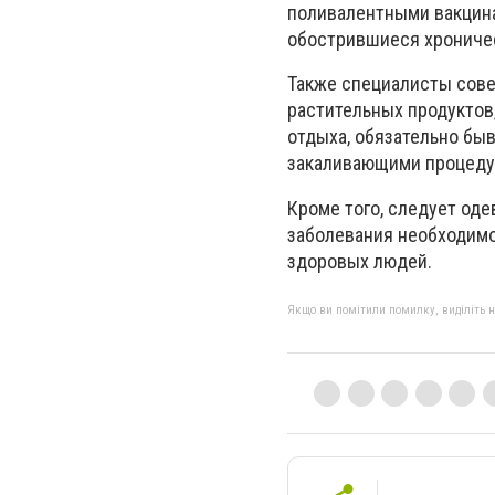
поливалентными вакцин
обострившиеся хрониче
Также специалисты сове
растительных продуктов
отдыха, обязательно бы
закаливающими процедур
Кроме того, следует оде
заболевания необходимо 
здоровых людей.
Якщо ви помітили помилку, виділіть нео