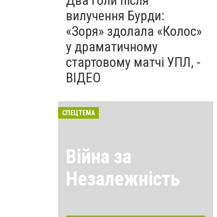
Два голи після
вилучення Бурди:
«Зоря» здолала «Колос»
у драматичному
стартовому матчі УПЛ, -
ВІДЕО
СПЕЦТЕМА
Війна за
Незалежність