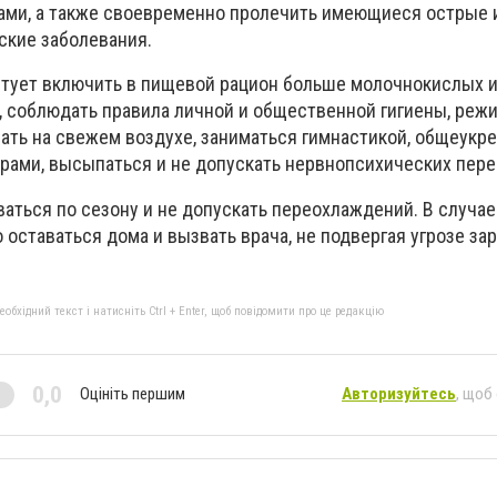
ами, а также своевременно пролечить имеющиеся острые 
ские заболевания.
тует включить в пищевой рацион больше молочнокислых 
, соблюдать правила личной и общественной гигиены, режи
вать на свежем воздухе, заниматься гимнастикой, общеук
ами, высыпаться и не допускать нервнопсихических пере
ваться по сезону и не допускать переохлаждений. В случае
оставаться дома и вызвать врача, не подвергая угрозе за
бхідний текст і натисніть Ctrl + Enter, щоб повідомити про це редакцію
0,0
Оцініть першим
Авторизуйтесь
, щоб