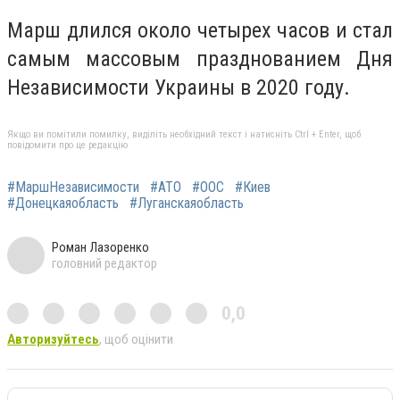
Марш длился около четырех часов и стал
самым массовым празднованием Дня
Независимости Украины в 2020 году.
Якщо ви помітили помилку, виділіть необхідний текст і натисніть Ctrl + Enter, щоб
повідомити про це редакцію
#МаршНезависимости
#АТО
#ООС
#Киев
#Донецкаяобласть
#Луганскаяобласть
Роман Лазоренко
головний редактор
0,0
Авторизуйтесь
, щоб оцінити