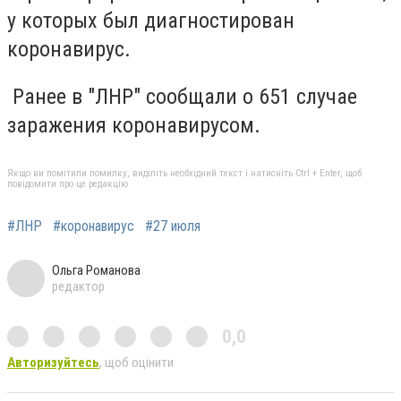
у которых был диагностирован
коронавирус.
Ранее в "ЛНР" сообщали о 651 случае
заражения коронавирусом.
Якщо ви помітили помилку, виділіть необхідний текст і натисніть Ctrl + Enter, щоб
повідомити про це редакцію
#ЛНР
#коронавирус
#27 июля
Ольга Романова
редактор
0,0
Авторизуйтесь
, щоб оцінити