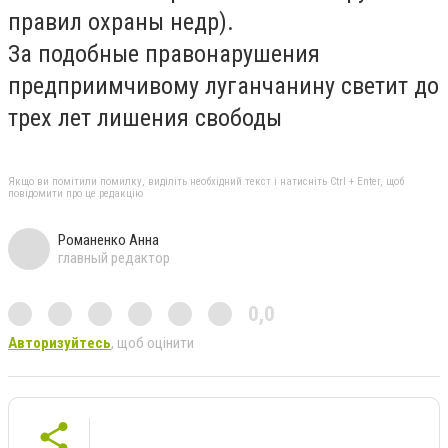
правил охраны недр).
За подобные правонарушения
предприимчивому луганчанину светит до
трех лет лишения свободы
Якщо ви помітили помилку, виділіть необхідний текст і натисніть Ctrl + Enter, щоб
повідомити про це редакцію
Романенко Анна
главный редактор
0,0
Авторизуйтесь
, щоб оцінити