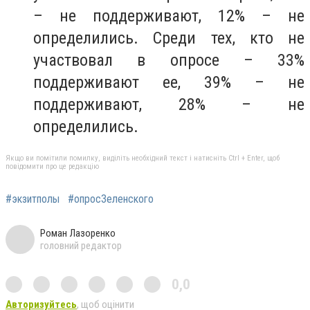
– не поддерживают, 12% – не
определились. Среди тех, кто не
участвовал в опросе – 33%
поддерживают ее, 39% – не
поддерживают, 28% – не
определились.
Якщо ви помітили помилку, виділіть необхідний текст і натисніть Ctrl + Enter, щоб
повідомити про це редакцію
#экзитполы
#опросЗеленского
Роман Лазоренко
головний редактор
0,0
Авторизуйтесь
, щоб оцінити