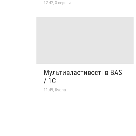
12:42, 3 серпня
Мультивластивості в BAS
/ 1C
11:49, Вчора