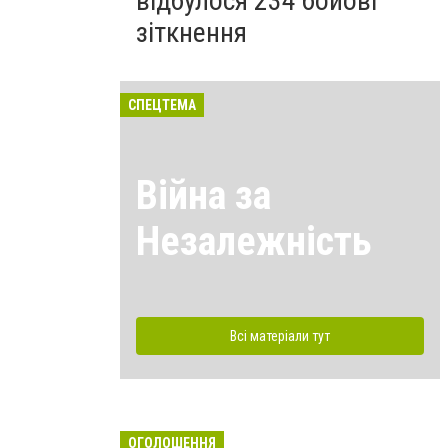
відбулося 234 бойові
зіткнення
СПЕЦТЕМА
Війна за
Незалежність
Всі матеріали тут
ОГОЛОШЕННЯ