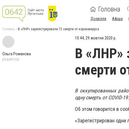
Головна
Дозвілля
Афіша
Головна
В «ЛНР» зарегистрировали 72 смерти от коронавируса
10:44, 29 жовтня 2020 р.
В «ЛНР» 
Ольга Романова
редактор
смерти о
В оккупированных район
одну смерть от COVID-19
Об этом говорится в со
«Зарегистрирован одни л