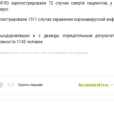
РЛО зарегистрировали 72 случая смерти пациентов, у
ирус.
регистрировали 1511 случая заражения коронавирусной инф
выздоровевших и с дважды отрицательным результат
ожности 1145 человек.
бхідний текст і натисніть Ctrl + Enter, щоб повідомити про це редакцію
0,0
Оцініть першим
Авторизируйтесь
, ч