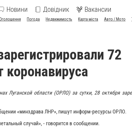
Новини
Довідник
Вакансии
Оголошення
Погода
Недвижимость
Карта міста
Авто / Мото
зарегистрировали 72
т коронавируса
ах Луганской области (ОРЛО) за сутки, 28 октября зар
.
общении «минздрава ЛНР», пишут информ-ресурсы ОРЛО.
етальный случай», - говорится в сообщении.