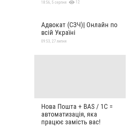
12
18:56, 5 серпня
Адвокат (СЗЧ)| Онлайн по
всій Україні
09:53, 27 липня
Нова Пошта + BAS / 1C =
автоматизація, яка
працює замість вас!