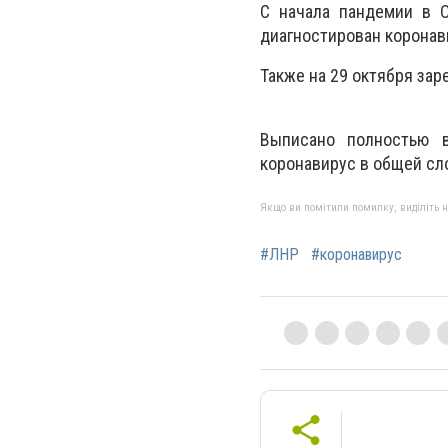
С начала пандемии в О
диагностирован коронав
Также на 29 октября за
Выписано полностью 
коронавирус в общей сл
Якщо ви помітили помилку, виділіть нео
#ЛНР
#коронавирус