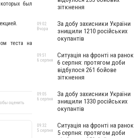
 которых был
зіткнення
екцией.
За добу захисники України
09:02
Вчора
знищили 1210 російських
окупантів
ом теста на
Ситуація на фронті на ранок
09:51
6 серпня
6 серпня: протягом доби
відбулося 261 бойове
зіткнення
За добу захисники України
09:05
6 серпня
знищили 1330 російських
тобы оценить
окупантів
Ситуація на фронті на ранок
09:32
5 серпня
5 серпня: протягом доби