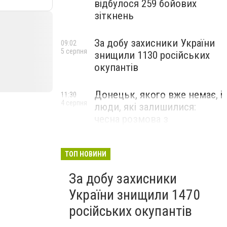
відбулося 259 бойових
зіткнень
За добу захисники України
09:02
5 серпня
знищили 1130 російських
окупантів
Донецьк, якого вже немає, і
11:30
4 серпня
люди, які залишилися:
чесна розмова з
В’ячеславом Верховським
ЛЮДИ УКРАЇНСЬКОГО ДОНЕЦЬКА
ТОП НОВИНИ
За добу захисники
України знищили 1470
російських окупантів