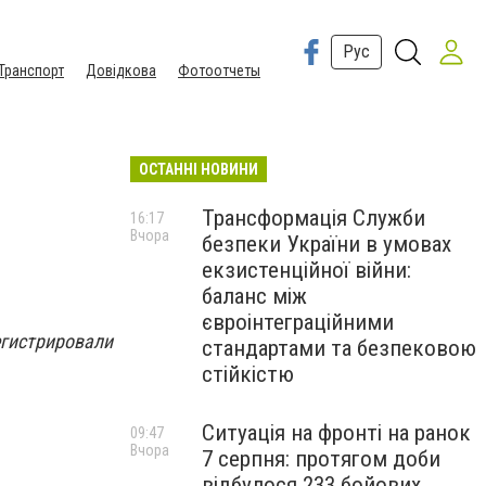
Рус
Транспорт
Довідкова
Фотоотчеты
ОСТАННІ НОВИНИ
Трансформація Служби
16:17
Вчора
безпеки України в умовах
екзистенційної війни:
баланс між
євроінтеграційними
егистрировали
стандартами та безпековою
стійкістю
Ситуація на фронті на ранок
09:47
Вчора
7 серпня: протягом доби
відбулося 233 бойових