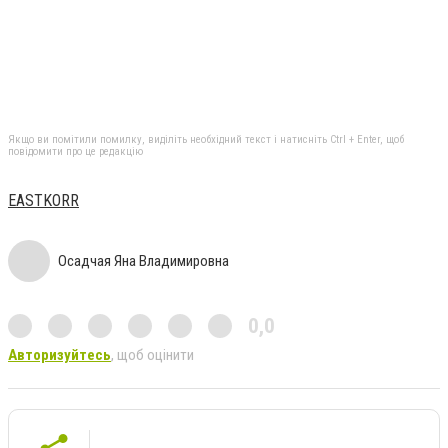
Якщо ви помітили помилку, виділіть необхідний текст і натисніть Ctrl + Enter, щоб
повідомити про це редакцію
EASTKORR
Осадчая Яна Владимировна
0,0
Авторизуйтесь
, щоб оцінити