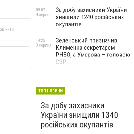
За добу захисники України
09:02
4 серпня
знищили 1240 російських
окупантів
 оцінити
Зеленський призначив
14:25
3 серпня
Клименка секретарем
РНБО, а Умєрова – головою
СЗР
ТОП НОВИНИ
За добу захисники
України знищили 1340
російських окупантів