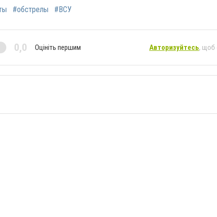
ты
#обстрелы
#ВСУ
0,0
Оцініть першим
Авторизуйтесь
, щоб