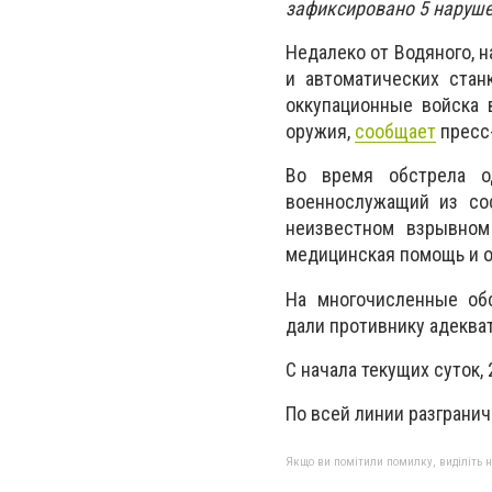
зафиксировано 5 наруше
Недалеко от Водяного, н
и автоматических стан
оккупационные войска 
оружия,
сообщает
пресс
Во время обстрела о
военнослужащий из со
неизвестном взрывном
медицинская помощь и о
На многочисленные об
дали противнику адеква
С начала текущих суток,
По всей линии разграни
Якщо ви помітили помилку, виділіть нео