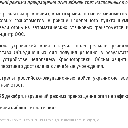
ний режима прекращения огня вблизи трех населенных пу
а разных направлениях, враг открывал огонь из минометов 
ковых гранатометов. В районе населенного пункта Шум
вели огонь из автоматических станковых гранатометов 
-центр ООС.
дин украинский воин получил огнестрельное ранени
става Объединенных сил получил ранения в результат
 устройстве неподалеку Красногоровки. Обоим защитн
перативно доставлена в лечебные учреждения.
стрелы российско-оккупационных войск украинские во
тный ответ.
 25 декабря, нарушений режима прекращения огня не зафик
чения наблюдается тишина.
бхідний текст і натисніть Ctrl + Enter, щоб повідомити про це редакцію