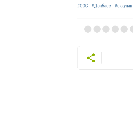
#ООС
#Донбасс
#оккупан