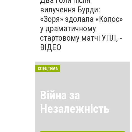
Два голи після
вилучення Бурди:
«Зоря» здолала «Колос»
у драматичному
стартовому матчі УПЛ, -
ВІДЕО
СПЕЦТЕМА
Війна за
Незалежність