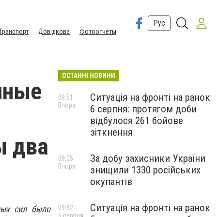
Рус
Транспорт
Довідкова
Фотоотчеты
ОСТАННІ НОВИНИ
нные
Ситуація на фронті на ранок
09:51
Вчора
6 серпня: протягом доби
відбулося 261 бойове
зіткнення
ы два
За добу захисники України
09:05
Вчора
знищили 1330 російських
окупантів
Ситуація на фронті на ранок
ных сил было
09:32
5 серпня