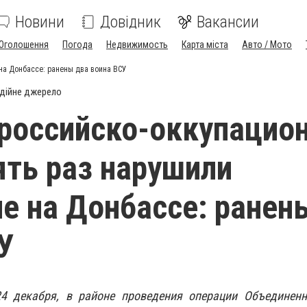
Новини
Довідник
Вакансии
Оголошення
Погода
Недвижимость
Карта міста
Авто / Мото
на Донбассе: ранены два воина ВСУ
дійне джерело
 российско-оккупацио
ять раз нарушили
е на Донбассе: ранен
У
24 декабря, в районе проведения операции Объединен