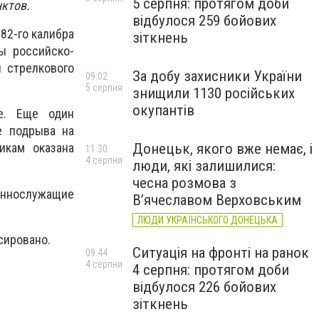
5 серпня: протягом доби
нктов.
відбулося 259 бойових
82-го калибра
зіткнень
ы российско-
и стрелкового
За добу захисники України
09:02
5 серпня
знищили 1130 російських
окупантів
е. Еще один
е подрыва на
Донецьк, якого вже немає, і
икам оказана
11:30
4 серпня
люди, які залишилися:
чесна розмова з
еннослужащие
В’ячеславом Верховським
ЛЮДИ УКРАЇНСЬКОГО ДОНЕЦЬКА
сировано.
Ситуація на фронті на ранок
09:44
4 серпня
4 серпня: протягом доби
відбулося 226 бойових
зіткнень