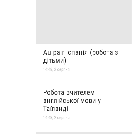
Au pair Іспанія (робота з
дітьми)
14:48, 2 серпня
Робота вчителем
англійської мови у
Таїланді
14:48, 2 серпня