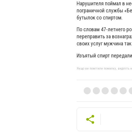
Нарушителя поймал в не
пограничной службы «Бе
бутылок со спиртом.
По словам 47-летнего ро
переправить за вознагра
своих услуг мужчина так
Изъятый спирт передали
Якщо ви помітили помилку, виділіть нео