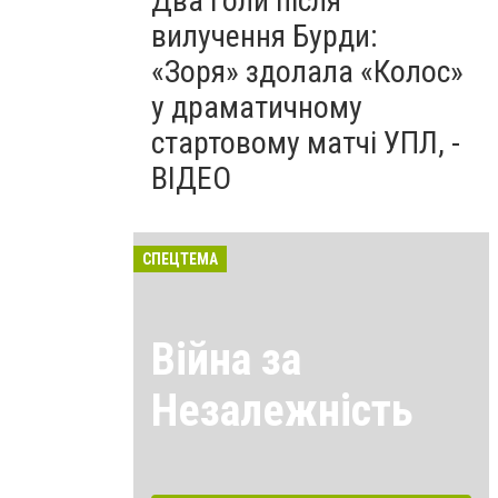
Два голи після
вилучення Бурди:
«Зоря» здолала «Колос»
у драматичному
стартовому матчі УПЛ, -
ВІДЕО
СПЕЦТЕМА
Війна за
Незалежність