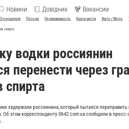
Новини
Довідник
Вакансии
Оголошення
Погода
Недвижимость
Карта міста
Авто / Мото
ов спирта
ку водки россиянин
ся перенести через гр
в спирта
ики задержали россиянина, который пытался переправить 
а. Об этом корреспонденту 0642.com.ua сообщили в пресс
.