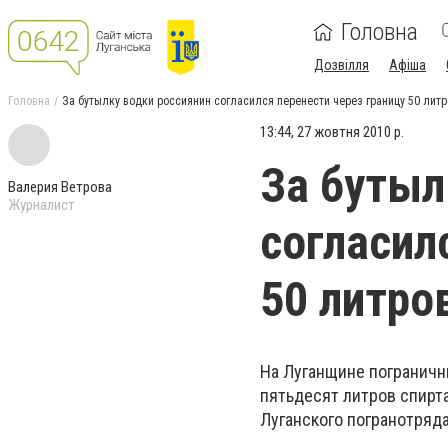
Головна
Дозвілля
Афіша
Головна
За бутылку водки россиянин согласился перенести через границу 50 литр
13:44, 27 жовтня 2010 р.
За бутыл
Валерия Ветрова
Журналист
согласил
50 литро
На Луганщине пограничн
пятьдесят литров спирт
Луганского погранотряда