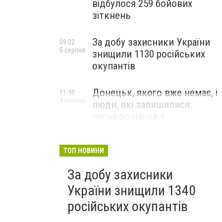
відбулося 259 бойових
зіткнень
За добу захисники України
09:02
5 серпня
знищили 1130 російських
окупантів
Донецьк, якого вже немає, і
11:30
4 серпня
люди, які залишилися:
чесна розмова з
В’ячеславом Верховським
ЛЮДИ УКРАЇНСЬКОГО ДОНЕЦЬКА
ТОП НОВИНИ
За добу захисники
України знищили 1340
російських окупантів