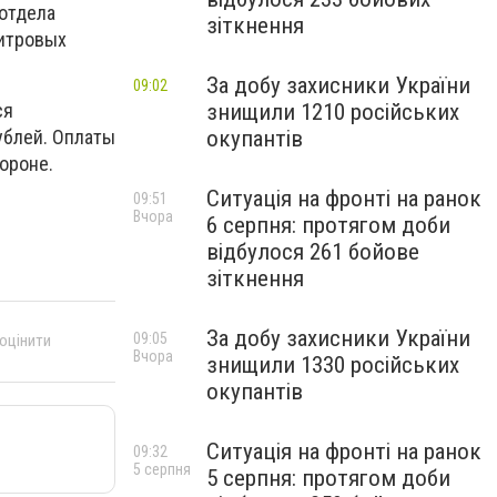
 отдела
зіткнення
литровых
За добу захисники України
09:02
знищили 1210 російських
ся
окупантів
ублей. Оплаты
тороне.
Ситуація на фронті на ранок
09:51
Вчора
6 серпня: протягом доби
відбулося 261 бойове
зіткнення
За добу захисники України
09:05
 оцінити
Вчора
знищили 1330 російських
окупантів
Ситуація на фронті на ранок
09:32
5 серпня
5 серпня: протягом доби