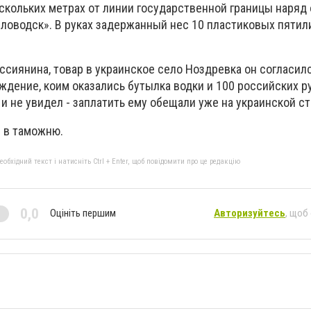
скольких метрах от линии государственной границы наряд
ловодск». В руках задержанный нес 10 пластиковых пяти
ссиянина, товар в украинское село Ноздревка он согласил
ждение, коим оказались бутылка водки и 100 российских р
 и не увидел - заплатить ему обещали уже на украинской с
 в таможню.
бхідний текст і натисніть Ctrl + Enter, щоб повідомити про це редакцію
0,0
Оцініть першим
Авторизуйтесь
, щоб