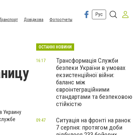
Рус
Транспорт
Довідкова
Фотоотчеты
ОСТАННІ НОВИНИ
Трансформація Служби
16:17
безпеки України в умовах
аницу
екзистенційної війни:
баланс між
євроінтеграційними
стандартами та безпековою
стійкістю
в Украину
-службе
Ситуація на фронті на ранок
09:47
7 серпня: протягом доби
відбулося 233 бойових