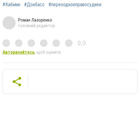
#Кабмин
#Донбасс
#переходноеправосудиее
Роман Лазоренко
головний редактор
0,0
Авторизуйтесь
, щоб оцінити