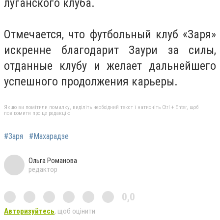
луганского клуба.
Отмечается, что футбольный клуб «Заря»
искренне благодарит Заури за силы,
отданные клубу и желает дальнейшего
успешного продолжения карьеры.
Якщо ви помітили помилку, виділіть необхідний текст і натисніть Ctrl + Enter, щоб
повідомити про це редакцію
#Заря
#Махарадзе
Ольга Романова
редактор
0,0
Авторизуйтесь
, щоб оцінити