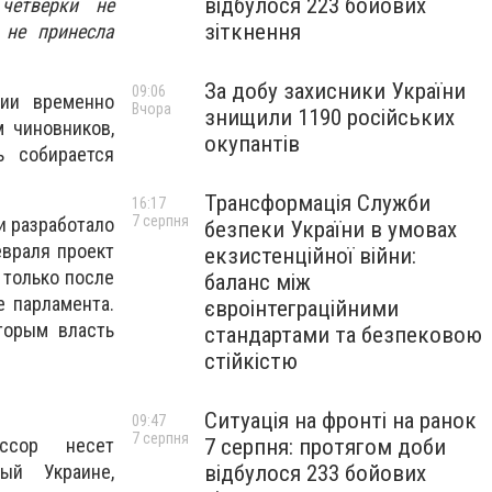
відбулося 223 бойових
четверки не
зіткнення
 не принесла
За добу захисники України
09:06
ии временно
Вчора
знищили 1190 російських
м чиновников,
окупантів
ь собирается
Трансформація Служби
16:17
7 серпня
и разработало
безпеки України в умовах
евраля проект
екзистенційної війни:
 только после
баланс між
е парламента.
євроінтеграційними
торым власть
стандартами та безпековою
стійкістю
Ситуація на фронті на ранок
09:47
7 серпня
ессор несет
7 серпня: протягом доби
ый Украине,
відбулося 233 бойових