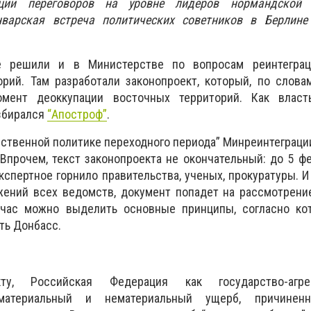
ации переговоров на уровне лидеров нормандской 
нварская встреча политических советников в Берлине
е решили и в Министерстве по вопросам реинтеграц
рий. Там разработали законопроект, который, по слова
мент деоккупации восточных территорий. Как власт
збирался
“Апостроф”
.
рственной политике переходного периода” Минреинтеграци
 Впрочем, текст законопроекта не окончательный: до 5 ф
кспертное горнило правительства, ученых, прокуратуры. И
жений всех ведомств, документ попадет на рассмотрени
йчас можно выделить основные принципы, согласно ко
ть Донбасс.
кту, Российская Федерация как государство-агр
материальный и нематериальный ущерб, причиненн