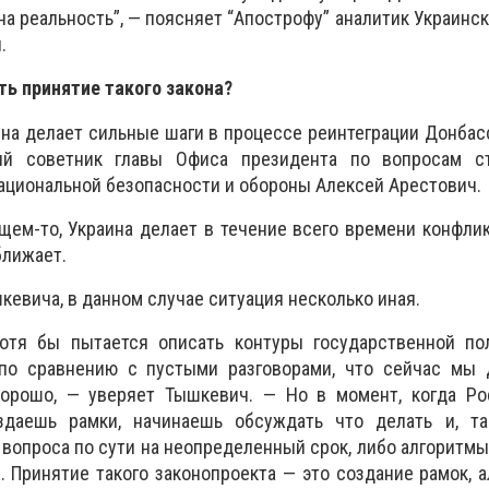
а реальность”, — поясняет “Апострофу” аналитик Украинск
.
ать принятие такого закона?
ина делает сильные шаги в процессе реинтеграции Донбасс
ый советник главы Офиса президента по вопросам ст
ациональной безопасности и обороны Алексей Арестович.
бщем-то, Украина делает в течение всего времени конфлик
ближает.
кевича, в данном случае ситуация несколько иная.
хотя бы пытается описать контуры государственной по
по сравнению с пустыми разговорами, что сейчас мы 
орошо, — уверяет Тышкевич. — Но в момент, когда Ро
здаешь рамки, начинаешь обсуждать что делать и, та
опроса по сути на неопределенный срок, либо алгоритмы
. Принятие такого законопроекта — это создание рамок, а