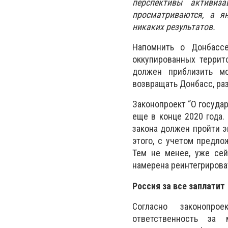
перспективы активиз
просматриваются, а я
никаких результатов.
Напомнить о Донбасс
оккупированных террито
должен приблизить мо
возвращать Донбасс, ра
Законопроект “О госуда
еще в конце 2020 года.
закона должен пройти э
этого, с учетом предло
Тем не менее, уже се
намерена реинтегрирова
Россия за все заплатит
Согласно законопрое
ответственность за 