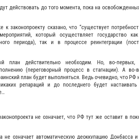
дут действовать до того момента, пока на освобожденны
е к законопроекту сказано, что “существует потребнос
мероприятий, который осуществляет государство ка
ного периода), так и в процессе реинтеграции (пост
ый план действительно необходим. Но, во-первых,
олнению (переговорный процесс в стагнации). А во-в
раинский план будет выполняться. Ведь очевидно, что РФ 
никаких репараций и до последнего будет настаивать
е…
законопроекта не означает, что РФ тут же оставит в по
на не означает автоматическую деоккупацию Донбасса и