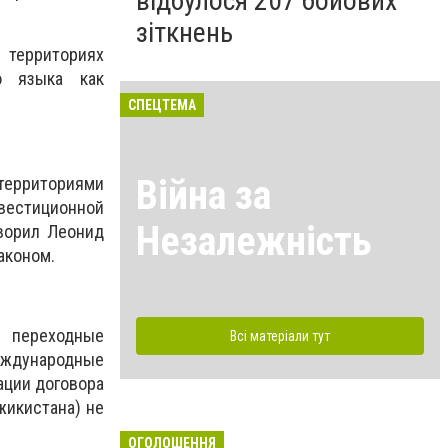
відбулося 207 бойових
зіткнень
 территориях
о языка как
СПЕЦТЕМА
Війна за
территориями
естиционной
Незалежність
оворил Леонид
аконом.
ы переходные
Всі матеріали тут
еждународные
ации договора
жикистана) не
ОГОЛОШЕННЯ