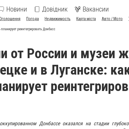
Новини
Довідник
Вакансии
Оголошення
Погода
Недвижимость
Карта міста
Авто / Мото
ь планирует реинтег­рировать Донбасс
и от России и музеи 
ецке и в Луганске: ка
ланирует реинтег­риро
оккупированном Донбассе оказался на стадии глубоко