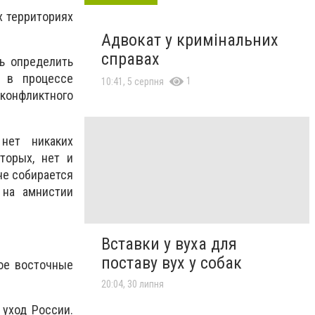
х территориях
Адвокат у кримінальних
справах
ть определить
к в процессе
1
10:41, 5 серпня
конфликтного
 нет никаких
торых, нет и
не собирается
 на амнистии
Вставки у вуха для
поставу вух у собак
кое восточные
20:04, 30 липня
 уход России.