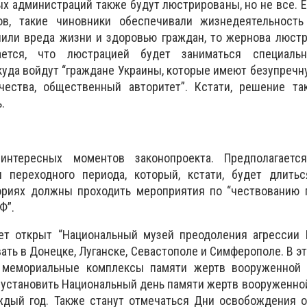
х администраций также будут люстрированы, но не все. Е
ов, такие чиновники обеспечивали жизнедеятельность
нили вреда жизни и здоровью граждан, то жернова люст
ается, что люстрацией будет заниматься специальн
куда войдут “граждане Украины, которые имеют безупречн
ества, общественный авторитет”. Кстати, решение та
.
нтересных моментов законопроекта. Предполагается
и переходного периода, который, кстати, будет длитьс
риях должны проходить мероприятия по “чествованию 
Ф”.
ет открыт “Национальный музей преодоления агрессии 
ать в Донецке, Луганске, Севастополе и Симферополе. В эт
мемориальные комплексы памяти жертв вооруженной 
я установить Национальный день памяти жертв вооруженно
аждый год. Также станут отмечаться Дни освобождения 