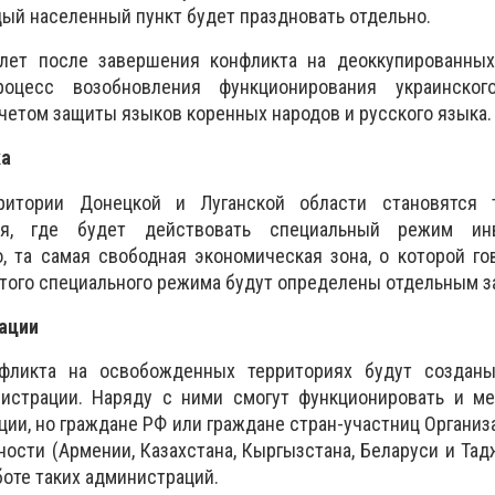
дый населенный пункт будет праздновать отдельно.
лет после завершения конфликта на деоккупированных
роцесс возобновления функционирования украинског
учетом защиты языков коренных народов и русского языка.
ка
ритории Донецкой и Луганской области становятся 
тия, где будет действовать специальный режим инв
, та самая свободная экономическая зона, о которой г
этого специального режима будут определены отдельным з
ации
фликта на освобожденных территориях будут создан
истрации. Наряду с ними смогут функционировать и м
ии, но граждане РФ или граждане стран-участниц Организ
ности (Армении, Казахстана, Кыргызстана, Беларуси и Тад
боте таких администраций.