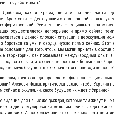
чинать действовать”.
 Донбасса, как и Крыма, делится на две части: д
яет Арестович. — Деоккупация это вывод войск, разоруже
х формирований. Реинтеграция — социально-экономичес
рация осуществляется непрерывно и прямо сейчас, теми
зоваться в данной сложной ситуации, а деоккупация мож
но бороться за умы и сердца нужно прямо сейчас. Этот 
е основания для того, чтобы мы могли принять в состав
ые территории. Как показывает международный опыт, а 
народного опыта, это очень непростой и болезненный про
дательную базу до того, как начнется процесс, а не после”
ю замдиректора днепровского филиала Национально
ваний Алексея Ижака, критически важно, чтобы Украина п
 сейчас в оккупации, какое будущее их ждет с Украиной.
е видение для наших же граждан, которые там живут и не 
важно для урегулирования, ведь там сейчас люди не знают
х условиях. А поскольку они этого не знают, это негати