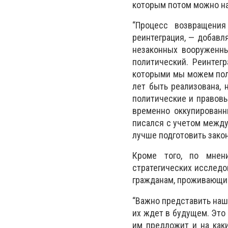
которым потом можно на
“Процесс возвращения
реинтеграция, — добавл
незаконных вооруженны
политический. Реинтег
которыми мы можем поль
лет быть реализована, 
политические и правовы
временно оккупированн
писался с учетом между
лучше подготовить законо
Кроме того, по мнени
стратегических исследо
гражданам, проживающим
“Важно представить наш
их ждет в будущем. Это 
им предложит и на каки