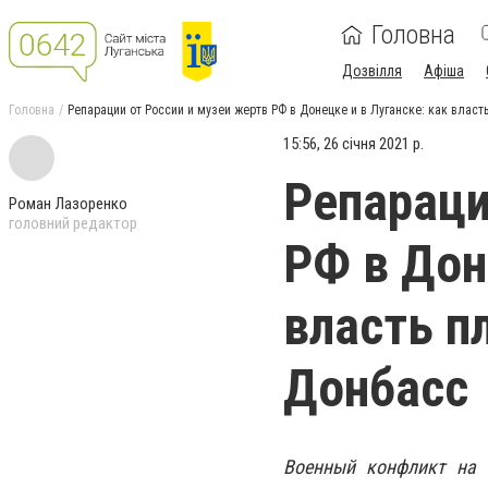
Головна
Дозвілля
Афіша
Головна
Репарации от России и музеи жертв РФ в Донецке и в Луганске: как власт
15:56, 26 січня 2021 р.
Репараци
Роман Лазоренко
головний редактор
РФ в Дон
власть п
Донбасс
Военный конфликт на 