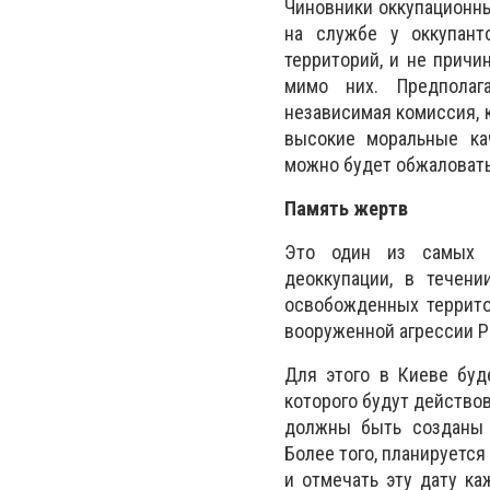
Чиновники оккупационны
на службе у оккупант
территорий, и не причи
мимо них. Предполаг
независимая комиссия, 
высокие моральные кач
можно будет обжаловать
Память жертв
Это один из самых и
деоккупации, в течени
освобожденных террито
вооруженной агрессии Р
Для этого в Киеве буд
которого будут действов
должны быть созданы 
Более того, планируетс
и отмечать эту дату к