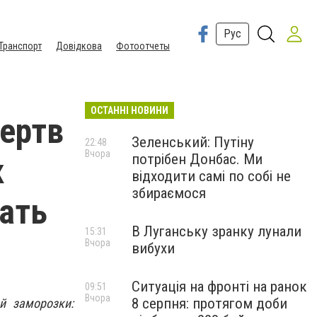
Рус
Транспорт
Довідкова
Фотоотчеты
ОСТАННІ НОВИНИ
жертв
Зеленський: Путіну
22:48
Вчора
потрібен Донбас. Ми
к
відходити самі по собі не
збираємося
вать
В Луганську зранку лунали
15:31
Вчора
вибухи
Ситуація на фронті на ранок
09:51
Вчора
8 серпня: протягом доби
й заморозки: