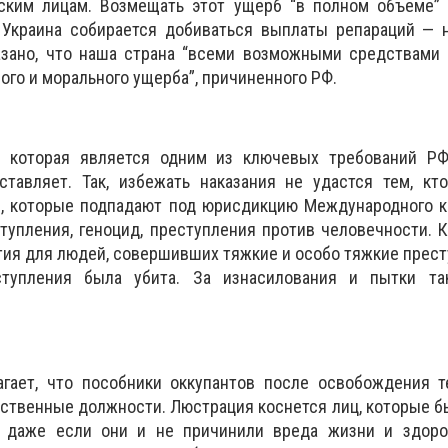
ским лицам. Возмещать этот ущерб “в полном объеме”
 Украина собирается добиваться выплаты репараций — н
азано, что наша страна “всеми возможными средствами 
го и морального ущерба”, причиненного РФ.
, которая является одним из ключевых требований РФ
ставляет. Так, избежать наказания не удастся тем, кт
я, которые подпадают под юрисдикцию Международного к
тупления, геноцид, преступления против человечности. К
тия для людей, совершивших тяжкие и особо тяжкие прест
тупления была убита. За изнасилования и пытки та
агает, что пособники оккупантов после освобождения т
рственные должности. Люстрация коснется лиц, которые б
, даже если они и не причинили вреда жизни и здоро