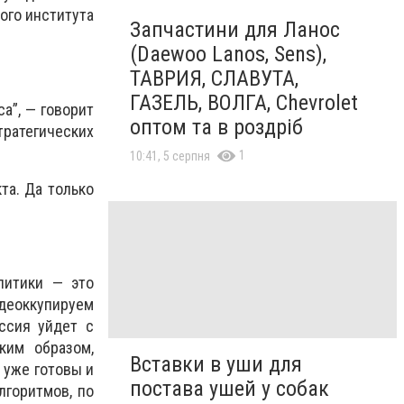
ого института
Запчастини для Ланос
(Daewoo Lanos, Sens),
ТАВРИЯ, СЛАВУТА,
ГАЗЕЛЬ, ВОЛГА, Chevrolet
а”, — говорит
оптом та в роздріб
ратегических
1
10:41, 5 серпня
та. Да только
литики — это
деоккупируем
ссия уйдет с
ким образом,
Вставки в уши для
 уже готовы и
постава ушей у собак
лгоритмов, по