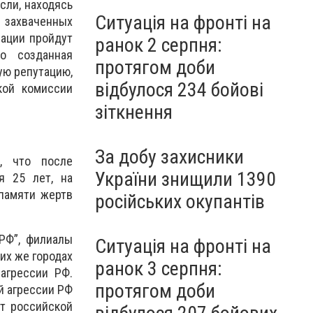
сли, находясь
Ситуація на фронті на
 захваченных
рации пройдут
ранок 2 серпня:
о созданная
протягом доби
ую репутацию,
відбулося 234 бойові
кой комиссии
зіткнення
За добу захисники
, что после
України знищили 1390
я 25 лет, на
памяти жертв
російських окупантів
РФ”, филиалы
Ситуація на фронті на
их же городах
ранок 3 серпня:
агрессии РФ.
протягом доби
й агрессии РФ
от российской