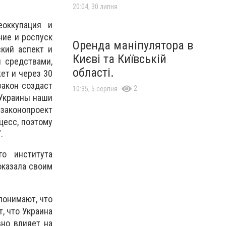
20:04, 30 липня
еоккупация и
ние и роспуск
Оренда маніпулятора в
кий аспект и
Києві та Київській
 средствами,
області.
ет и через 30
закон создаст
2
10:35, 5 серпня
 Украины наши
законопроект
цесс, поэтому
.
го института
оказала своим
понимают, что
, что Украина
вно влияет на