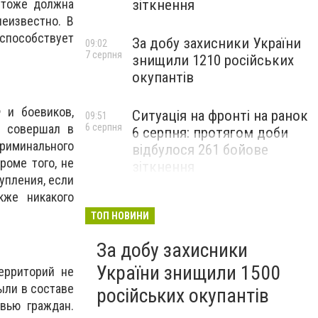
 тоже должна
зіткнення
еизвестно. В
способствует
За добу захисники України
09:02
7 серпня
знищили 1210 російських
окупантів
 и боевиков,
Ситуація на фронті на ранок
09:51
6 серпня
о совершал в
6 серпня: протягом доби
риминального
відбулося 261 бойове
роме того, не
зіткнення
упления, если
кже никакого
ТОП НОВИНИ
За добу захисники
України знищили 1500
ерриторий не
ыли в составе
російських окупантів
вью граждан.