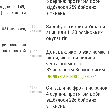
5 серпня: протягом доби
відбулося 259 бойових
ходов – 149,
зіткнень
 (в частности
За добу захисники України
09:02
 031 человек,
5 серпня
знищили 1130 російських
окупантів
трирована на
пропетровской
Донецьк, якого вже немає, і
11:30
4 серпня
люди, які залишилися:
чесна розмова з
В’ячеславом Верховським
ЛЮДИ УКРАЇНСЬКОГО ДОНЕЦЬКА
Ситуація на фронті на ранок
09:44
4 серпня
4 серпня: протягом доби
відбулося 226 бойових
зіткнень