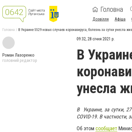
Головна
Дозвілля
Афіша
Головна
В Украине 5529 новых случаев коронавируса, болезнь за сутки унесла жи
09:32, 28 січня 2021 р.
В Украин
Роман Лазоренко
головний редактор
коронави
унесла ж
В Украине, за сутки, 2
COVID-19. В частности, 
Об этом
сообщает
Минис