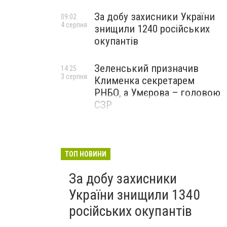
За добу захисники України
09:02
4 серпня
знищили 1240 російських
окупантів
Зеленський призначив
14:25
3 серпня
Клименка секретарем
РНБО, а Умєрова – головою
СЗР
ТОП НОВИНИ
За добу захисники
України знищили 1340
російських окупантів