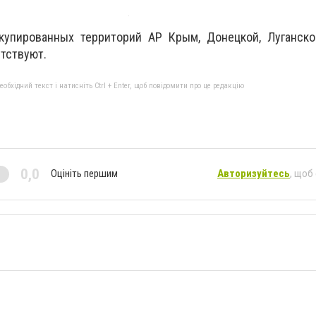
упированных территорий АР Крым, Донецкой, Луганско
утствуют.
бхідний текст і натисніть Ctrl + Enter, щоб повідомити про це редакцію
0,0
Оцініть першим
Авторизуйтесь
, щоб