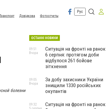
Рус
Транспорт
Довідкова
Фотоотчеты
ОСТАННІ НОВИНИ
Ситуація на фронті на ранок
09:51
Вчора
6 серпня: протягом доби
и
відбулося 261 бойове
зіткнення
За добу захисники України
09:05
Вчора
знищили 1330 російських
усной болезни
окупантів
Ситуація на фронті на ранок
09:32
5 серпня