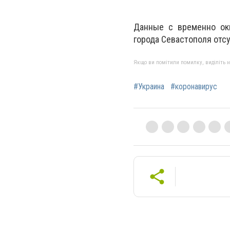
Данные с временно окк
города Севастополя отс
Якщо ви помітили помилку, виділіть нео
#Украина
#коронавирус