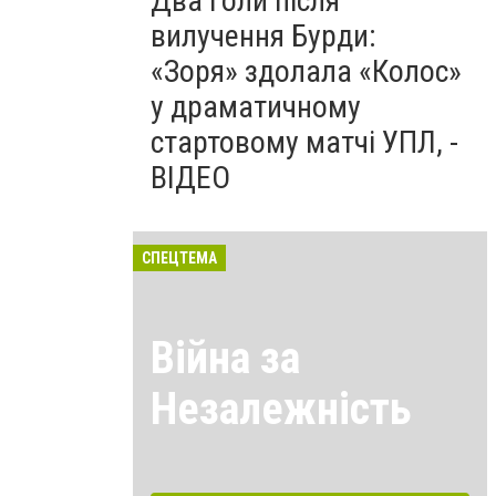
Два голи після
вилучення Бурди:
«Зоря» здолала «Колос»
у драматичному
стартовому матчі УПЛ, -
ВІДЕО
СПЕЦТЕМА
Війна за
Незалежність