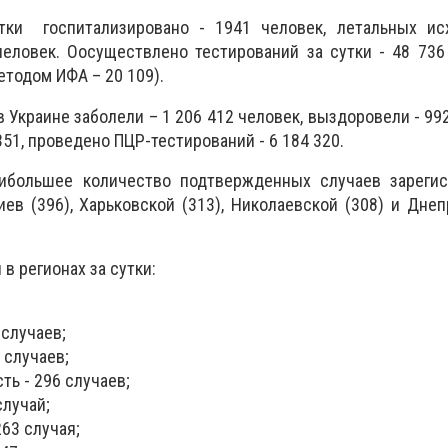
тки госпитализировано - 1941 человек, летальных ис
еловек. Оосуществлено тестирований за сутки - 48 736
етодом ИФА – 20 109).
 Украине заболели – 1 206 412 человек, выздоровели - 992
351, проведено ПЦР-тестирований - 6 184 320.
ибольшее количество подтвержденных случаев зарегис
Киев (396), Харьковской (313), Николаевской (308) и Дне
в регионах за сутки:
 случаев;
 случаев;
ь - 296 случаев;
случай;
63 случая;