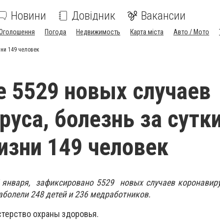
Новини
Довідник
Вакансии
Оголошення
Погода
Недвижимость
Карта міста
Авто / Мото
зни 149 человек
е 5529 новых случаев
руса, болезнь за сутк
изни 149 человек
7 января, зафиксировано 5529 новых случаев коронавир
заболели 248 детей и 236 медработников.
терство охраны здоровья.