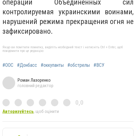
операции Объединенных сил
контролируемая украинскими воинами,
нарушений режима прекращения огня не
зафиксировано.
Якщо ви помітили помилку, виділіть необхідний текст і натисніть Ctrl + Enter, щоб
повідомити про це редакцію
#ООС
#Донбасс
#оккупанты
#обстрелы
#ВСУ
Роман Лазоренко
головний редактор
0,0
Авторизуйтесь
, щоб оцінити