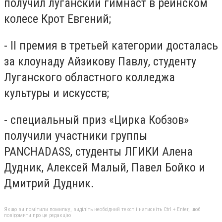
получил луганский гимнаст в рейнском
колесе Крот Евгений;
- ІІ премия в третьей категории досталась
за клоунаду Айзикову Павлу, студенту
Луганского областного колледжа
культуры и искусств;
- специальный приз «Цирка Кобзов»
получили участники группы
PANCHADASS, студенты ЛГИКИ Алена
Дудник, Алексей Малый, Павел Бойко и
Дмитрий Дудник.
Якщо ви помітили помилку, виділіть необхідний текст і натисніть Ctrl + Enter, щоб
повідомити про це редакцію