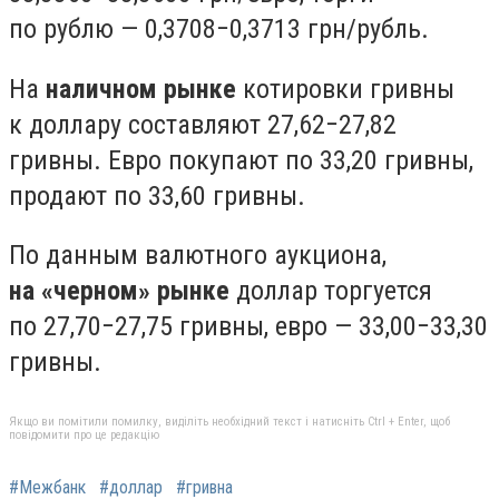
по рублю — 0,3708−0,3713 грн/рубль.
На
наличном рынке
котировки гривны
к доллару составляют 27,62−27,82
гривны. Евро покупают по 33,20 гривны,
продают по 33,60 гривны.
По данным валютного аукциона,
на «черном» рынке
доллар торгуется
по 27,70−27,75 гривны, евро — 33,00−33,30
гривны.
Якщо ви помітили помилку, виділіть необхідний текст і натисніть Ctrl + Enter, щоб
повідомити про це редакцію
#Межбанк
#доллар
#гривна