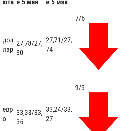
юта
е 5 мая
е 5 мая
7
/6
дол
27,
71/
27,
27,
78/
27,
лар
74
80
9
/9
евр
33,24
/
33,
33,33
/
33,
о
27
36