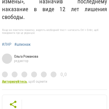
измены», назначив последнему
наказание в виде 12 лет лишения
свободы.
Якщо ви помітили помилку, виділіть необхідний текст і натисніть Ctrl + Enter, щоб
повідомити про це редакцію
#ЛНР
#шпионаж
Ольга Романова
редактор
0,0
Авторизуйтесь
, щоб оцінити